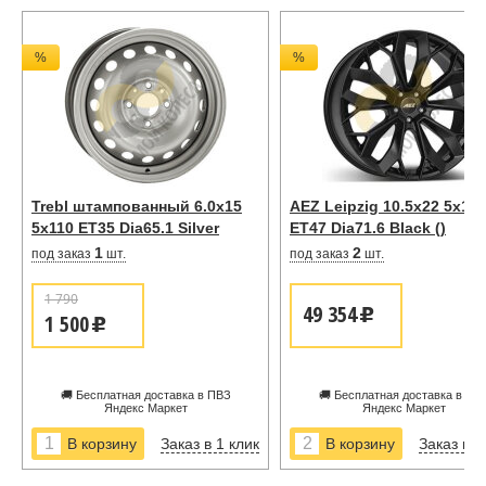
%
%
Trebl штампованный 6.0x15
AEZ Leipzig 10.5x22 5x13
5x110 ET35 Dia65.1 Silver
ET47 Dia71.6 Black ()
1
2
под заказ
шт.
под заказ
шт.
1 790
49 354
u
1 500
u
🚚 Бесплатная доставка в ПВЗ
🚚 Бесплатная доставка в ПВ
Яндекс Маркет
Яндекс Маркет
Заказ в 1 клик
Заказ в 1