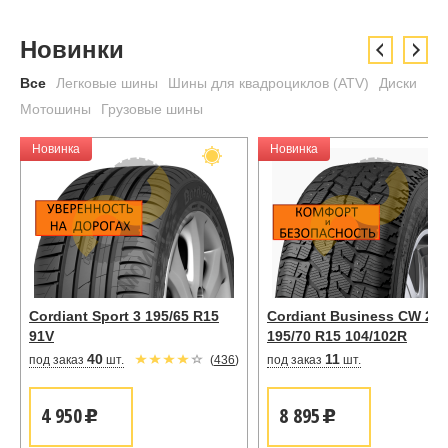
Новинки
Все
Легковые шины
Шины для квадроциклов (ATV)
Диски
Мотошины
Грузовые шины
Новинка
Новинка
Cordiant Sport 3 195/65 R15
Cordiant Business CW 2
91V
195/70 R15 104/102R
40
11
под заказ
шт.
(
436
)
под заказ
шт.
4 950
8 895
u
u