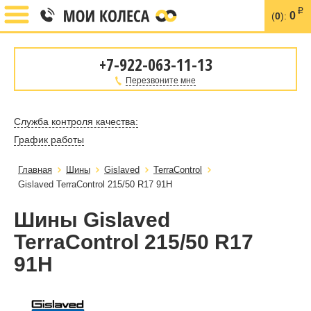
i
0
(
0
):
+7-922-063-11-13
Перезвоните мне
Служба контроля качества:
График работы
Главная
Шины
Gislaved
TerraControl
Gislaved TerraControl 215/50 R17 91H
Шины Gislaved
TerraControl 215/50 R17
91H