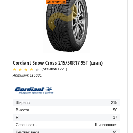
Cordiant Snow Cross 215/50R17 95T (шип)
(
отзывов 1221
)
Артикул: 115631
Ширина
215
Высота
50
R
17
Сезонность
Шипованная
Рейтинг веса
95