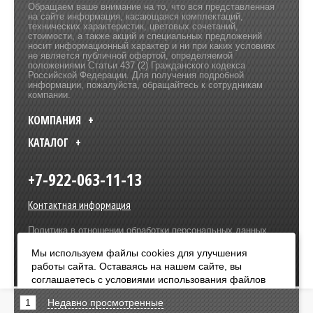
Обращаем ваше внимание на то, что вся представленная
на сайте информация, касающаяся комплектаций,
технических характеристик, цветовых сочетаний,
стоимости, а также акций и специальных предложений
носит информационный характер и ни при каких условиях
не является публичной офертой, определяемой
положениями Статьи 437 (2) Гражданского кодекса
Российской Федерации. Для получения подробной
информации, пожалуйста, обращайтесь к сотрудникам
компании.
КОМПАНИЯ
КАТАЛОГ
+7-922-063-11-13
Контактная информация
Политика в отношении обработки персональных данных
Разработка сайта –
Olive Design
Мы используем файлы cookies для улучшения
работы сайта. Оставаясь на нашем сайте, вы
Оплата:
соглашаетесь с условиями использования файлов
cookies. Чтобы ознакомиться с нашими Положениями
1
Недавно просмотренные
о конфиденциальности и об использовании файлов