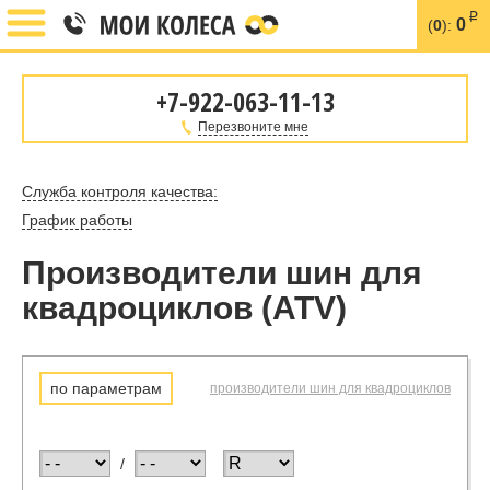
i
0
(
0
):
+7-922-063-11-13
Перезвоните мне
Служба контроля качества:
График работы
Производители шин для
квадроциклов (ATV)
по параметрам
производители шин для квадроциклов
/