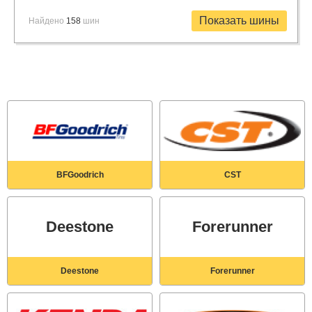
Найдено
158
шин
BFGoodrich
CST
Deestone
Forerunner
Deestone
Forerunner