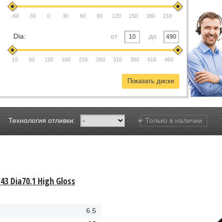
-60
-30
0
30
60
90
120
150
180
210
Dia:
от
до
10
60
110
160
210
260
310
360
410
460
Технология отливки:
Только в наличии
43 Dia70.1 High Gloss
6.5