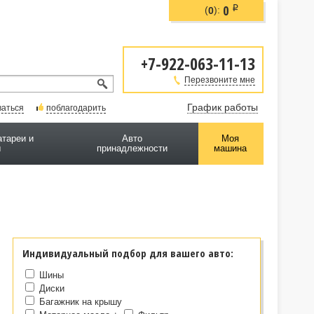
0
i
(
):
0
+7-922-063-11-13
Перезвоните мне
График работы
ваться
поблагодарить
атареи и
Авто
Моя
ы
принадлежности
машина
Индивидуальный подбор для вашего авто:
Шины
Диски
Багажник на крышу