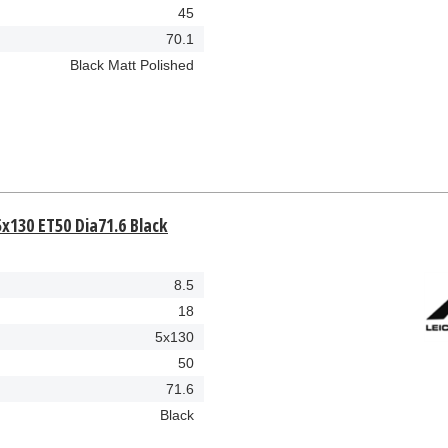
45
70.1
Black Matt Polished
5x130 ET50 Dia71.6 Black
8.5
18
5x130
50
71.6
Black