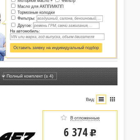
Моторное масло
+
Фильтр
Масло для АКПП/МКПП
Тормозные колодки
Фильтры
:
Другое
:
На автомобиль:
Оставить заявку на индивидуальный подбор
Полный комплект (≥ 4)
Вид:
В отложенные
6 374
u