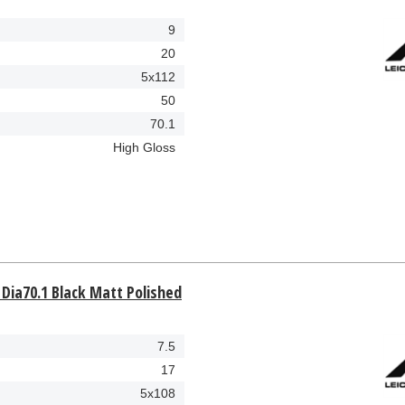
9
20
5x112
50
70.1
High Gloss
 Dia70.1 Black Matt Polished
7.5
17
5x108