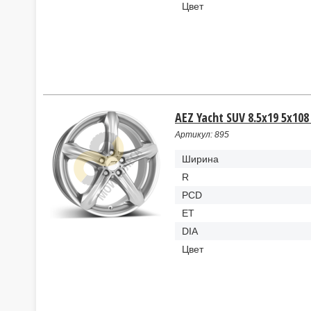
Цвет
AEZ Yacht SUV 8.5x19 5x108
Артикул: 895
Ширина
R
PCD
ET
DIA
Цвет