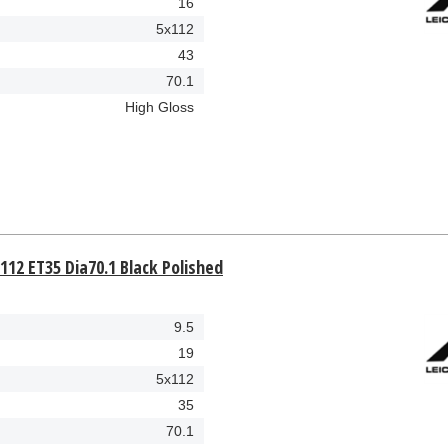
16
5x112
43
70.1
High Gloss
112 ET35 Dia70.1 Black Polished
9.5
19
5x112
35
70.1