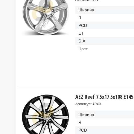
Ширина
R
PCD
ET
DIA
Цвет
AEZ Reef 7.5x17 5x108 ET45
Артикул: 1049
Ширина
R
PCD