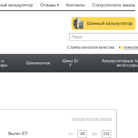
ый калькулятор
Отзывы
Контакты
Статус/оплата заказа
Шинный калькулятор
Служба контроля качества:
пожало
 и
Шины Б/
Аккумуляторные б
Шиномонтаж
уары
У
аксессуар
производители дисков
Вылет ET:
от
до