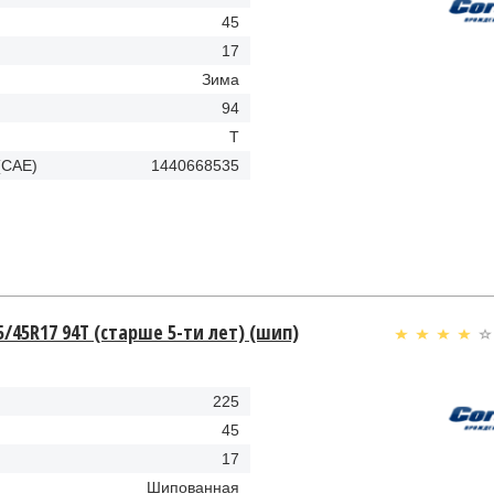
45
17
Зима
94
T
(CAE)
1440668535
5/45R17 94T (старше 5-ти лет) (шип)
225
45
17
Шипованная