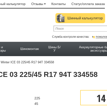
ый калькулятор
Отзывы
Контакты
Статус/оплата заказа
Шинный калькулятор
Служба контроля качества:
пожало
 и
Шины Б/
Аккумуляторные б
Шиномонтаж
уары
У
аксессуар
 Winter ICE 03 225/45 R17 94T 334558
CE 03 225/45 R17 94T 334558
14
225
45