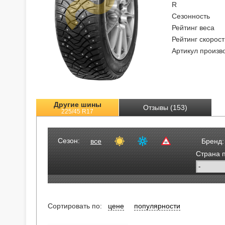
R
Сезонность
Рейтинг веса
Рейтинг скорост
Артикул произв
Другие шины
Отзывы (153)
225/45 R17
Сезон:
все
Бренд:
Страна 
Сортировать по:
цене
популярности