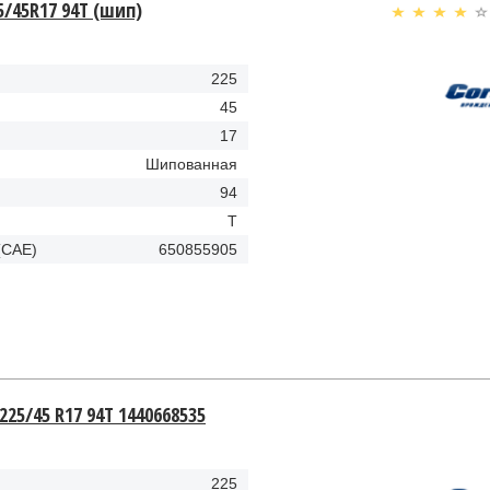
5/45R17 94T (шип)
225
45
17
Шипованная
94
T
(CAE)
650855905
 225/45 R17 94T 1440668535
225