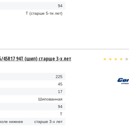
94
T (старше 5-ти лет)
5/45R17 94Т (шип) старше 3-х лет
225
45
17
Шипованная
94
Т
 поле нижнее
старше 3-х лет