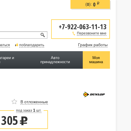
0
i
(
):
0
+7-922-063-11-13
Перезвоните мне
График работы
ваться
поблагодарить
атареи и
Авто
Моя
ы
принадлежности
машина
В отложенные
1
под заказ
шт.
 305
u