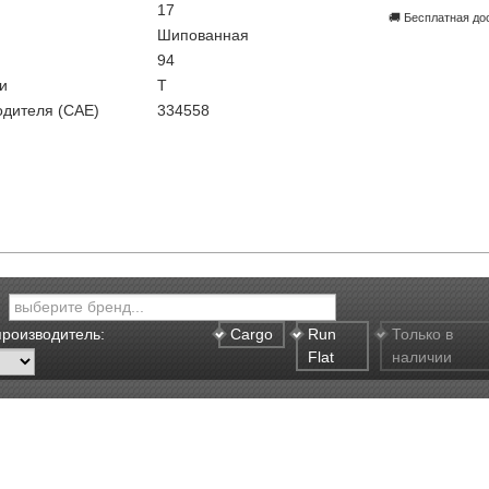
17
🚚 Бесплатная до
Шипованная
94
и
T
одителя (CAE)
334558
производитель:
Cargo
Run
Только в
Flat
наличии