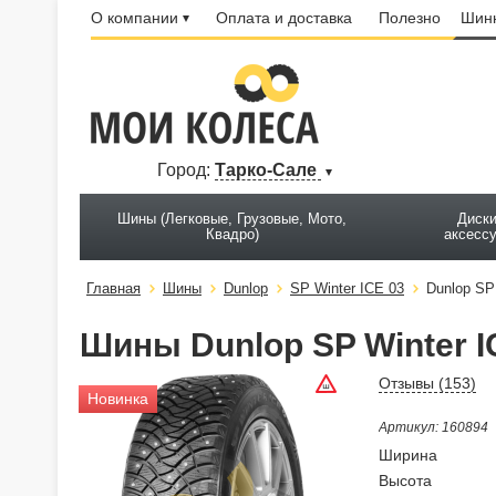
О компании
Оплата и доставка
Полезно
Шинн
Город:
Тарко-Сале
Шины (Легковые, Грузовые, Мото,
Диски
Квадро)
аксесс
Главная
Шины
Dunlop
SP Winter ICE 03
Dunlop SP
Шины Dunlop SP Winter I
Отзывы (
153
)
Новинка
Артикул: 160894
Ширина
Высота