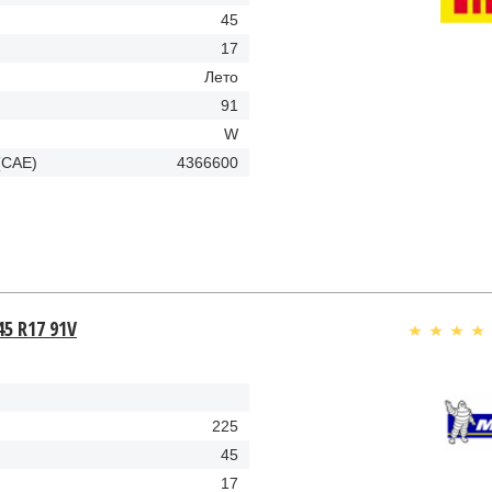
45
17
Лето
91
W
(CAE)
4366600
45 R17 91V
225
45
17