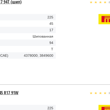
R17 94T (шип)
225
45
17
Шипованная
94
T
(CAE)
4378000; 3849600
/45 R17 91W
225