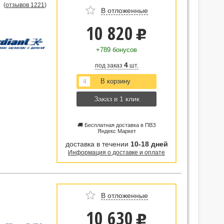
(
отзывов 1221
)
В отложенные
10 820
u
+789 бонусов
4
под заказ
шт.
Заказ в 1 клик
🚚 Бесплатная доставка в ПВЗ
Яндекс Маркет
доставка в течении
10-18 дней
Информация о доставке и оплате
В отложенные
10 630
u