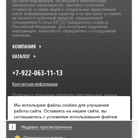
на сайте информация, касающаяся комплектаций,
технических характеристик, цветовых сочетаний,
стоимости, а также акций и специальных предложений
носит информационный характер и ни при каких условиях
не является публичной офертой, определяемой
положениями Статьи 437 (2) Гражданского кодекса
Российской Федерации. Для получения подробной
информации, пожалуйста, обращайтесь к сотрудникам
компании.
КОМПАНИЯ
КАТАЛОГ
+7-922-063-11-13
Контактная информация
Политика в отношении обработки персональных данных
Разработка сайта –
Olive Design
Мы используем файлы cookies для улучшения
работы сайта. Оставаясь на нашем сайте, вы
Оплата:
соглашаетесь с условиями использования файлов
cookies. Чтобы ознакомиться с нашими Положениями
1
Недавно просмотренные
о конфиденциальности и об использовании файлов
cookie,
нажмите здесь
.
Отложенные товары