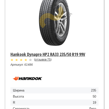
Hankook Dynapro HP2 RA33 235/50 R19 99V
(
отзывов 75
)
Артикул: 61486
Ширина
235
Высота
50
R
19
Сезонность
Лето