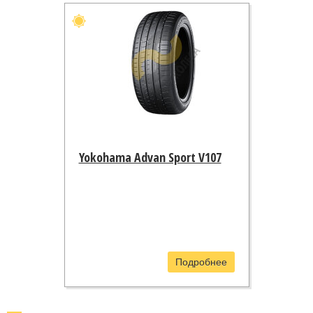
флагманской модели линейки
Advan Sport V103. Созданные по
заказу немецкого производителя
шины входят в первичную
комплектацию моделей
Mercedes-Benz SLK и SLS, а
также ряда других немецких
производителей спортивных
автомобилей премиум-класса.
Данная модель выпускается в 8
типоразмерах, начиная от
205/55R16 и заканчивая
245/40R17.
Yokohama Advan Sport V107
Подробнее