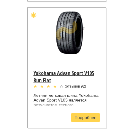
Advan Sport V103. Созданные по
заказу немецкого производителя
шины входят в первичную
комплектацию моделей
Mercedes-Benz SLK и SLS, а
также ряда других немецких
производителей спортивных
автомобилей премиум-класса.
Данная модель выпускается в 8
типоразмерах, начиная от
205/55R16 и заканчивая
245/40R17.
Yokohama Advan Sport V105
Run Flat
(
отзывов 92
)
Летняя легковая шина Yokohama
Advan Sport V105 является
результатом тесного
сотрудничества одного из
ведущих шинных
Подробнее
производителей с компанией
Daimler. Эта шина была
разработана на основе