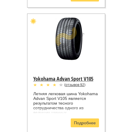
этом жертвовать высоким
уровнем комфорта. Несмотря на
то, что этот уважаемый и
известный во всем мире
японский производитель
позиционирует данную модель,
как шину премиум-класса, она
выпускается более, чем в 50
типоразмерах с 16 до 22
дюймов. Это говорит об
исключительной применяемости
данной модели к большинству
наиболее скоростных и мощных
современных моделей легковых
автомобилей, включая
спортивные седаны и купе.
Yokohama Advan Sport V105
(
отзывов 92
)
Летняя легковая шина Yokohama
Advan Sport V105 является
результатом тесного
сотрудничества одного из
ведущих шинных
производителей с компанией
Daimler. Эта шина была
Подробнее
разработана на основе
флагманской модели линейки