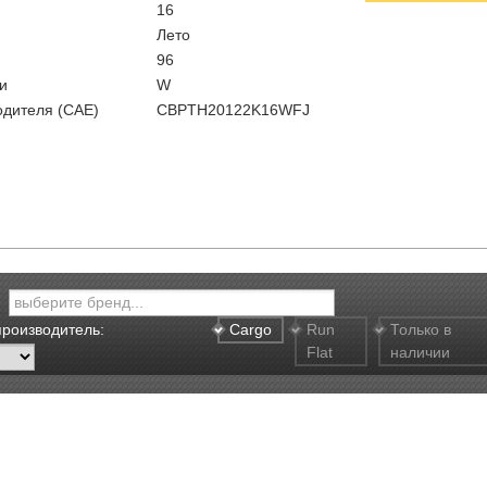
16
Лето
96
и
W
одителя (CAE)
CBPTH20122K16WFJ
производитель:
Cargo
Run
Только в
Flat
наличии