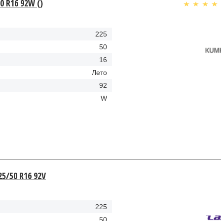
0 R16 92W ()
225
50
16
Лето
92
W
25/50 R16 92V
225
50