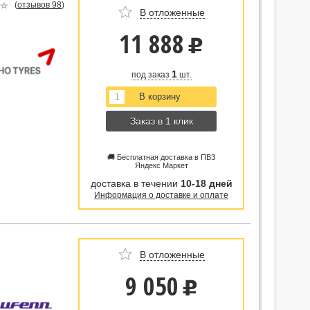
(
отзывов 98
)
В отложенные
11 888
u
1
под заказ
шт.
Заказ в 1 клик
🚚 Бесплатная доставка в ПВЗ
Яндекс Маркет
доставка в течении
10-18 дней
Информация о доставке и оплате
В отложенные
9 050
u