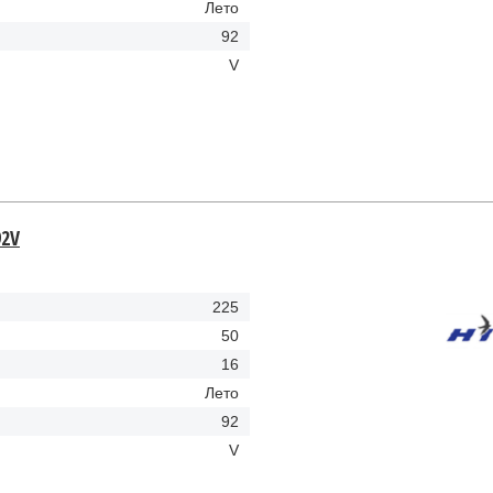
Лето
92
V
92V
225
50
16
Лето
92
V