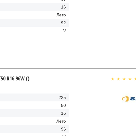
16
Лето
92
V
/50 R16 96W ()
225
50
16
Лето
96