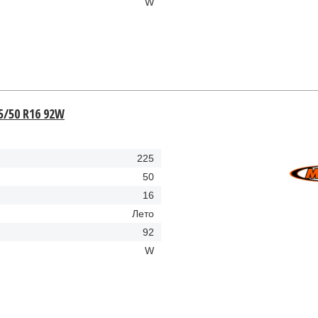
W
5/50 R16 92W
225
50
16
Лето
92
W