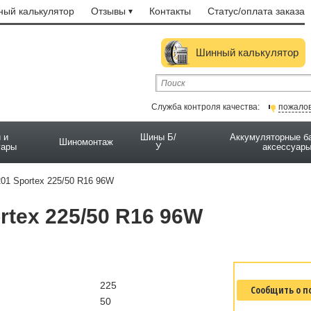
ый калькулятор
Отзывы
Контакты
Статус/оплата заказа
Шинный калькулятор
Служба контроля качества:
пожало
 и
Шины Б/
Аккумуляторные б
Шиномонтаж
уары
У
аксессуар
201 Sportex 225/50 R16 96W
rtex 225/50 R16 96W
225
Сообщить о п
50