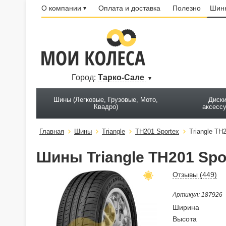
О компании
Оплата и доставка
Полезно
Шинн
Город:
Тарко-Сале
Шины (Легковые, Грузовые, Мото,
Диски
Квадро)
аксесс
Главная
Шины
Triangle
TH201 Sportex
Triangle TH
Шины Triangle TH201 Spo
Отзывы (
449
)
Артикул: 187926
Ширина
Высота