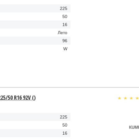
225
50
16
Лето
96
W
25/50 R16 92V ()
225
50
16