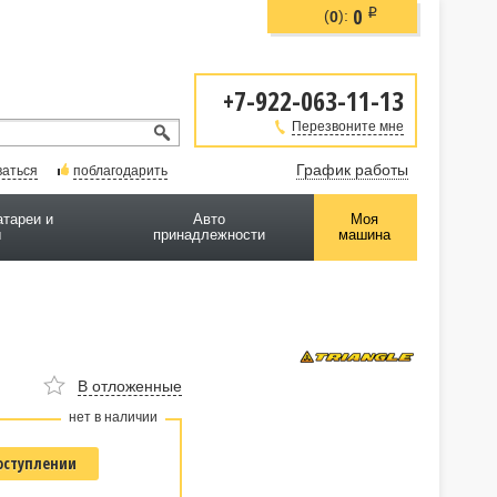
0
i
(
):
0
+7-922-063-11-13
Перезвоните мне
График работы
ваться
поблагодарить
атареи и
Авто
Моя
ы
принадлежности
машина
В отложенные
нет в наличии
оступлении