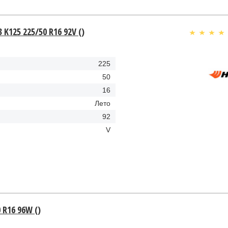
 K125 225/50 R16 92V ()
225
50
16
Лето
92
V
 R16 96W ()