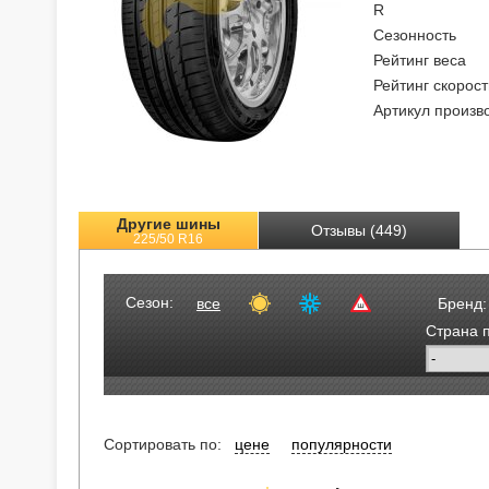
R
Сезонность
Рейтинг веса
Рейтинг скорост
Артикул произв
Другие шины
Отзывы (449)
225/50 R16
Сезон:
все
Бренд:
Страна 
Сортировать по:
цене
популярности