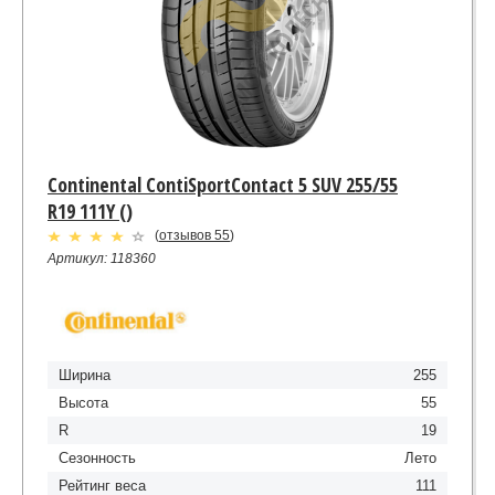
Continental ContiSportContact 5 SUV 255/55
R19 111Y ()
(
отзывов 55
)
Артикул: 118360
Ширина
255
Высота
55
R
19
Сезонность
Лето
Рейтинг веса
111