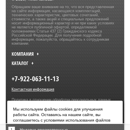
Обращаем ваше внимание на то, что вся представленная
на сайте информация, касающаяся комплектаций,
технических характеристик, цветовых сочетаний,
стоимости, а также акций и специальных предложений
носит информационный характер и ни при каких условиях
не является публичной офертой, определяемой
положениями Статьи 437 (2) Гражданского кодекса
Российской Федерации. Для получения подробной
информации, пожалуйста, обращайтесь к сотрудникам
компании.
КОМПАНИЯ
КАТАЛОГ
+7-922-063-11-13
Контактная информация
Политика в отношении обработки персональных данных
Разработка сайта –
Olive Design
Мы используем файлы cookies для улучшения
работы сайта. Оставаясь на нашем сайте, вы
Оплата:
соглашаетесь с условиями использования файлов
cookies. Чтобы ознакомиться с нашими Положениями
1
Недавно просмотренные