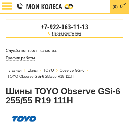
i
0
(
0
):
+7-922-063-11-13
Перезвоните мне
Служба контроля качества:
График работы
Главная
Шины
TOYO
Observe GSi-6
TOYO Observe GSi-6 255/55 R19 111H
Шины TOYO Observe GSi-6
255/55 R19 111H