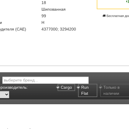
+
18
Шипованная
99
🚚 Бесплатная до
и
H
одителя (CAE)
4377000; 3294200
производитель:
Cargo
Run
Только в
Flat
наличии