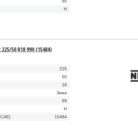
95
H
 225/50 R18 99H (15484)
225
50
18
Зима
99
H
(CAE)
15484