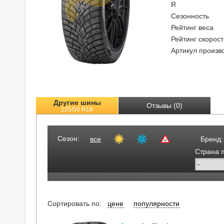
R
Сезонность
Рейтинг веса
Рейтинг скорост
Артикул произв
Другие шины
Отзывы (0)
225/50 R18
Сезон:
все
Бренд:
Страна 
Сортировать по:
цене
популярности