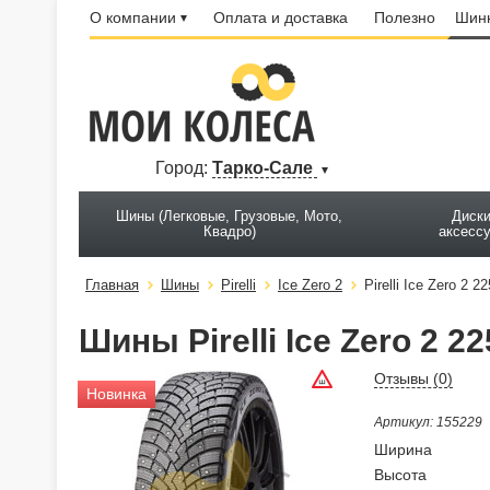
О компании
Оплата и доставка
Полезно
Шинн
Город:
Тарко-Сале
Шины (Легковые, Грузовые, Мото,
Диски
Квадро)
аксесс
Главная
Шины
Pirelli
Ice Zero 2
Pirelli Ice Zero 2 
Шины Pirelli Ice Zero 2 2
Отзывы (
0
)
Новинка
Артикул: 155229
Ширина
Высота