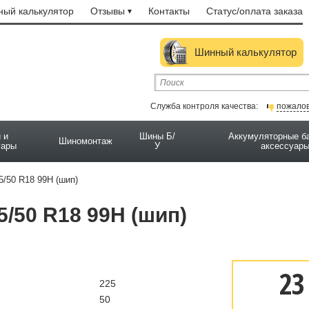
ый калькулятор
Отзывы
Контакты
Статус/оплата заказа
Шинный калькулятор
Служба контроля качества:
пожало
 и
Шины Б/
Аккумуляторные б
Шиномонтаж
уары
У
аксессуар
225/50 R18 99H (шип)
25/50 R18 99H (шип)
23
225
50