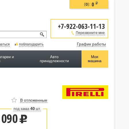
0
i
(
):
0
+7-922-063-11-13
Перезвоните мне
График работы
ваться
поблагодарить
атареи и
Авто
Моя
ы
принадлежности
машина
В отложенные
40
под заказ
шт.
 090
u