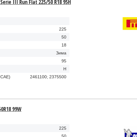
 Serie III Run Flat 225/50 R18 95H
225
50
18
Зима
95
H
(CAE)
2461100; 2375500
/50R18 99W
225
50