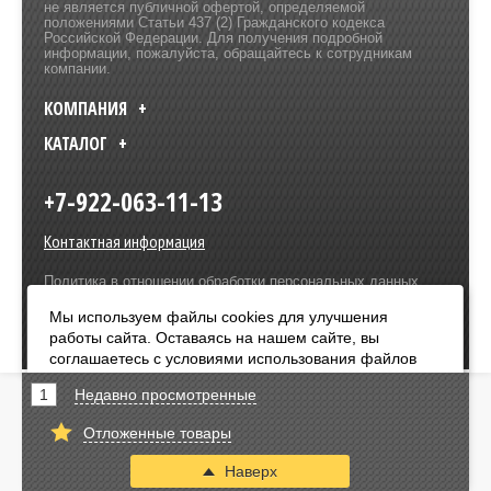
не является публичной офертой, определяемой
положениями Статьи 437 (2) Гражданского кодекса
Российской Федерации. Для получения подробной
информации, пожалуйста, обращайтесь к сотрудникам
компании.
КОМПАНИЯ
КАТАЛОГ
+7-922-063-11-13
Контактная информация
Политика в отношении обработки персональных данных
Разработка сайта –
Olive Design
Мы используем файлы cookies для улучшения
работы сайта. Оставаясь на нашем сайте, вы
Оплата:
соглашаетесь с условиями использования файлов
cookies. Чтобы ознакомиться с нашими Положениями
1
Недавно просмотренные
о конфиденциальности и об использовании файлов
cookie,
нажмите здесь
.
Отложенные товары
Я согласен
Наверх