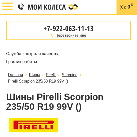
i
0
(
0
):
+7-922-063-11-13
Перезвоните мне
Служба контроля качества:
График работы
Главная
Шины
Pirelli
Scorpion
Pirelli Scorpion 235/50 R19 99V ()
Шины Pirelli Scorpion
235/50 R19 99V ()