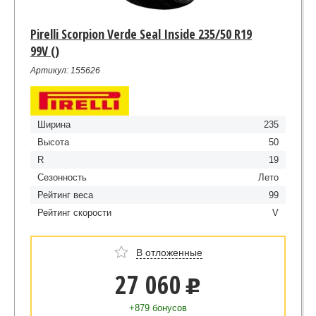
Pirelli Scorpion Verde Seal Inside 235/50 R19
99V ()
Артикул: 155626
Ширина
235
Высота
50
R
19
Сезонность
Лето
Рейтинг веса
99
Рейтинг скорости
V
В отложенные
27 060
u
+879 бонусов