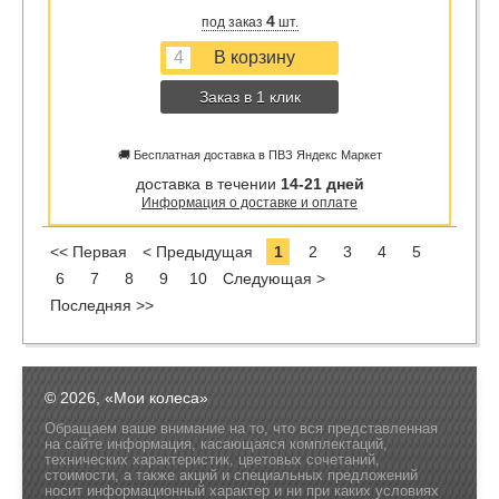
4
под заказ
шт.
Заказ в 1 клик
🚚 Бесплатная доставка в ПВЗ Яндекс Маркет
доставка в течении
14-21 дней
Информация о доставке и оплате
<< Первая
< Предыдущая
1
2
3
4
5
6
7
8
9
10
Следующая >
Последняя >>
© 2026, «Мои колеса»
Обращаем ваше внимание на то, что вся представленная
на сайте информация, касающаяся комплектаций,
технических характеристик, цветовых сочетаний,
стоимости, а также акций и специальных предложений
носит информационный характер и ни при каких условиях