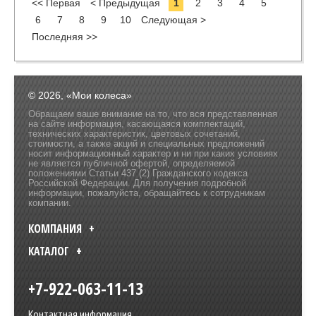
<< Первая
< Предыдущая
1
2
3
4
5
6
7
8
9
10
Следующая >
Последняя >>
© 2026, «Мои колеса»
Обращаем ваше внимание на то, что вся представленная
на сайте информация, касающаяся комплектаций,
технических характеристик, цветовых сочетаний,
стоимости, а также акций и специальных предложений
носит информационный характер и ни при каких условиях
не является публичной офертой, определяемой
положениями Статьи 437 (2) Гражданского кодекса
Российской Федерации. Для получения подробной
информации, пожалуйста, обращайтесь к сотрудникам
компании.
КОМПАНИЯ
КАТАЛОГ
+7-922-063-11-13
Контактная информация