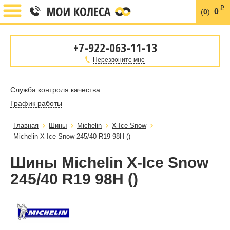
i
0
(
0
):
+7-922-063-11-13
Перезвоните мне
Служба контроля качества:
График работы
Главная
Шины
Michelin
X-Ice Snow
Michelin X-Ice Snow 245/40 R19 98H ()
Шины Michelin X-Ice Snow
245/40 R19 98H ()