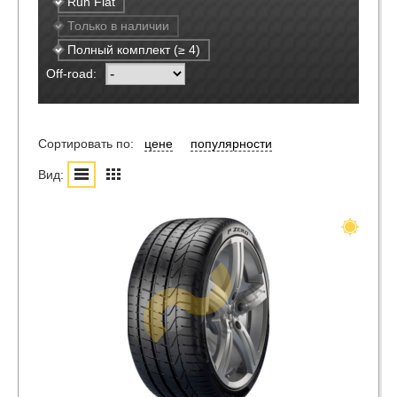
Run Flat
Только в наличии
Полный комплект (≥ 4)
Off-road:
Сортировать по:
цене
популярности
Вид: