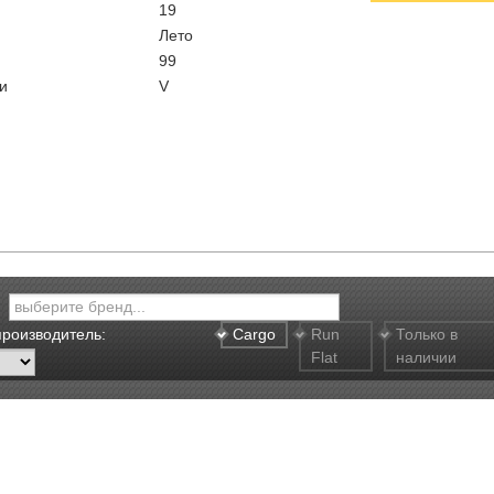
19
Лето
99
и
V
производитель:
Cargo
Run
Только в
Flat
наличии