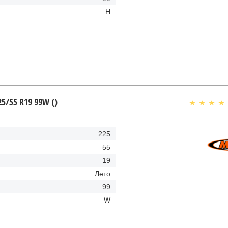
H
25/55 R19 99W ()
225
55
19
Лето
99
W