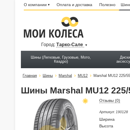
О компании
Оплата и доставка
Полезно
Шинн
Город:
Тарко-Сале
Шины (Легковые, Грузовые, Мото,
Диски
Квадро)
аксесс
Главная
Шины
Marshal
MU12
Marshal MU12 225/55
Шины Marshal MU12 225/5
Отзывы (
0
)
Артикул: 190128
Ширина
Высота