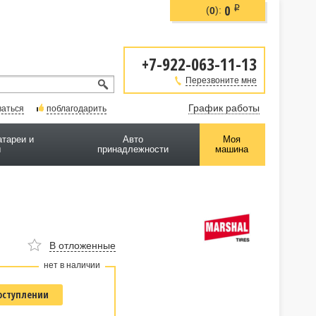
0
i
(
):
0
+7-922-063-11-13
Перезвоните мне
График работы
ваться
поблагодарить
атареи и
Авто
Моя
ы
принадлежности
машина
В отложенные
нет в наличии
оступлении