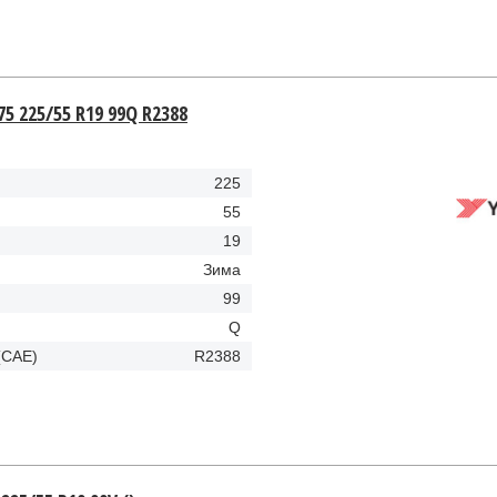
5 225/55 R19 99Q R2388
225
55
19
Зима
99
Q
(CAE)
R2388