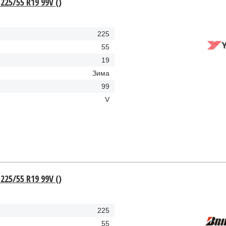
225/55 R19 99V ()
225
55
19
Зима
99
V
225/55 R19 99V ()
225
55