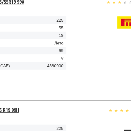
25/55R19 99V
225
55
19
Лето
99
V
(CAE)
4380900
5 R19 99H
225