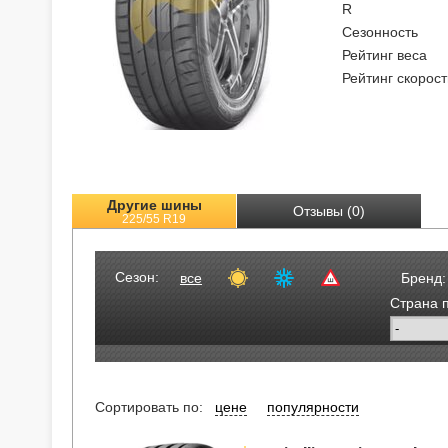
R
Сезонность
Рейтинг веса
Рейтинг скорост
Другие шины
Отзывы (0)
225/55 R19
Сезон:
все
Бренд:
Страна 
Сортировать по:
цене
популярности