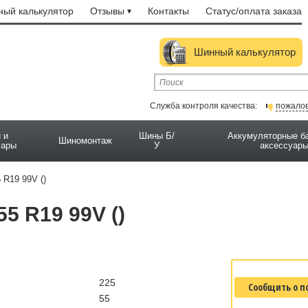
ый калькулятор
Отзывы
Контакты
Статус/оплата заказа
Шинный калькулятор
Служба контроля качества:
пожало
 и
Шины Б/
Аккумуляторные б
Шиномонтаж
уары
У
аксессуар
 R19 99V ()
5 R19 99V ()
225
Сообщить о п
55