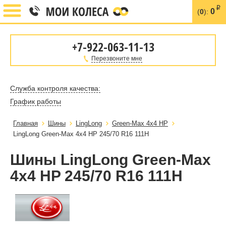
i
0
(
0
):
+7-922-063-11-13
Перезвоните мне
Служба контроля качества:
График работы
Главная
Шины
LingLong
Green-Max 4x4 HP
LingLong Green-Max 4x4 HP 245/70 R16 111H
Шины LingLong Green-Max
4x4 HP 245/70 R16 111H