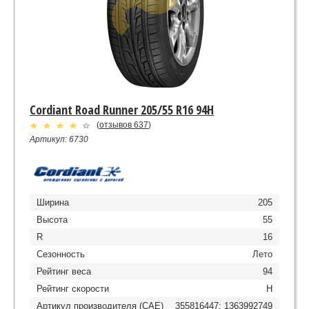
Cordiant Road Runner 205/55 R16 94H
(
отзывов 637
)
Артикул: 6730
Ширина
205
Высота
55
R
16
Сезонность
Лето
Рейтинг веса
94
Рейтинг скорости
H
Артикул производителя (CAE)
355816447; 1363992749