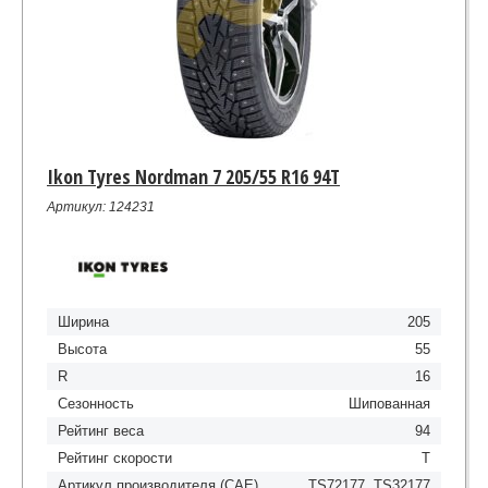
Ikon Tyres Nordman 7 205/55 R16 94T
Артикул: 124231
Ширина
205
Высота
55
R
16
Сезонность
Шипованная
Рейтинг веса
94
Рейтинг скорости
T
Артикул производителя (CAE)
TS72177, TS32177