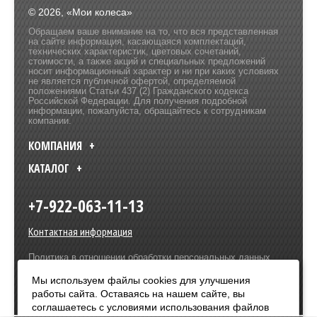
© 2026, «Мои колеса»
Обращаем ваше внимание на то, что вся представленная
на сайте информация, касающаяся комплектаций,
технических характеристик, цветовых сочетаний,
стоимости, а также акций и специальных предложений
носит информационный характер и ни при каких условиях
не является публичной офертой, определяемой
положениями Статьи 437 (2) Гражданского кодекса
Российской Федерации. Для получения подробной
информации, пожалуйста, обращайтесь к сотрудникам
компании.
КОМПАНИЯ
КАТАЛОГ
+7-922-063-11-13
Контактная информация
Политика в отношении обработки персональных данных
Разработка сайта –
Olive Design
Мы используем файлы cookies для улучшения
работы сайта. Оставаясь на нашем сайте, вы
Оплата:
соглашаетесь с условиями использования файлов