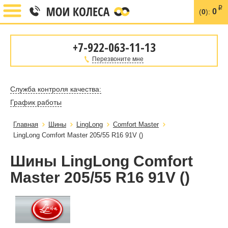
i
0
(
0
):
+7-922-063-11-13
Перезвоните мне
Служба контроля качества:
График работы
Главная
Шины
LingLong
Comfort Master
LingLong Comfort Master 205/55 R16 91V ()
Шины LingLong Comfort
Master 205/55 R16 91V ()