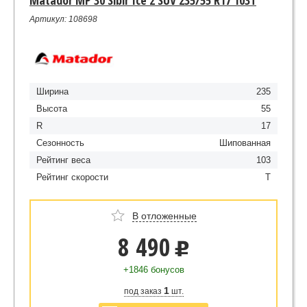
Matador MP 30 Sibir Ice 2 SUV 235/55 R17 103T
Артикул: 108698
Ширина
235
Высота
55
R
17
Сезонность
Шипованная
Рейтинг веса
103
Рейтинг скорости
T
В отложенные
8 490
u
+1846 бонусов
1
под заказ
шт.