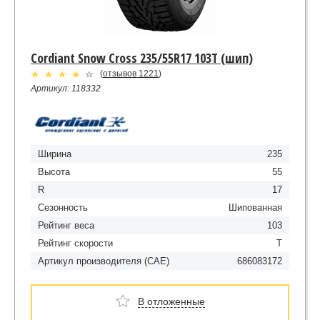
Cordiant Snow Cross 235/55R17 103T (шип)
(
отзывов 1221
)
Артикул: 118332
Ширина
235
Высота
55
R
17
Сезонность
Шипованная
Рейтинг веса
103
Рейтинг скорости
T
Артикул производителя (CAE)
686083172
В отложенные