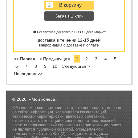
Заказ в 1 клик
🚚 Бесплатная доставка в ПВЗ Яндекс Маркет
доставка в течении
12-15 дней
Информация о доставке и оплате
<< Первая
< Предыдущая
1
2
3
4
5
6
7
8
9
10
Следующая >
Последняя >>
© 2026, «Мои колеса»
Обращаем ваше внимание на то, что вся представленная
на сайте информация, касающаяся комплектаций,
технических характеристик, цветовых сочетаний,
стоимости, а также акций и специальных предложений
носит информационный характер и ни при каких условиях
не является публичной офертой, определяемой
положениями Статьи 437 (2) Гражданского кодекса