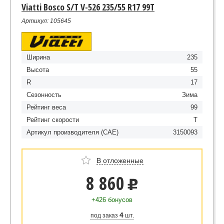
Viatti Bosco S/T V-526 235/55 R17 99T
Артикул: 105645
Ширина
235
Высота
55
R
17
Сезонность
Зима
Рейтинг веса
99
Рейтинг скорости
T
Артикул производителя (CAE)
3150093
В отложенные
8 860
u
+426 бонусов
4
под заказ
шт.