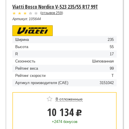
Viatti Bosco Nordico V-523 235/55 R17 99T
(
отзывов 259
)
Артикул: 105644
Ширина
235
Высота
55
R
17
Сезонность
Шипованная
Рейтинг веса
99
Рейтинг скорости
T
Артикул производителя (CAE)
3151042
В отложенные
10 134
u
+2474 бонусов