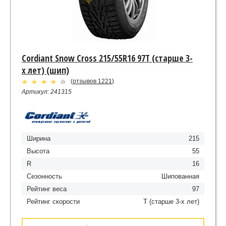
Cordiant Snow Cross 215/55R16 97T (старше 3-
х лет) (шип)
(
отзывов 1221
)
Артикул: 241315
Ширина
215
Высота
55
R
16
Сезонность
Шипованная
Рейтинг веса
97
Рейтинг скорости
T (старше 3-х лет)