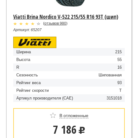
Viatti Brina Nordico V-522 215/55 R16 93T (шип)
(
отзывов 980
)
Артикул: 65207
Ширина
215
Высота
55
R
16
Сезонность
Шипованная
Рейтинг веса
93
Рейтинг скорости
T
Артикул производителя (CAE)
3151018
В отложенные
7 186
u