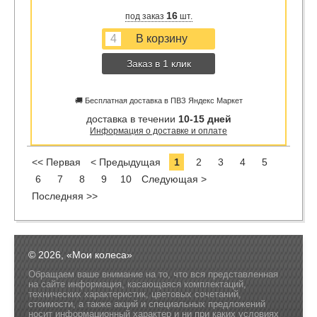
16
под заказ
шт.
Заказ в 1 клик
🚚 Бесплатная доставка в ПВЗ Яндекс Маркет
доставка в течении
10-15 дней
Информация о доставке и оплате
<< Первая
< Предыдущая
1
2
3
4
5
6
7
8
9
10
Следующая >
Последняя >>
© 2026, «Мои колеса»
Обращаем ваше внимание на то, что вся представленная
на сайте информация, касающаяся комплектаций,
технических характеристик, цветовых сочетаний,
стоимости, а также акций и специальных предложений
носит информационный характер и ни при каких условиях