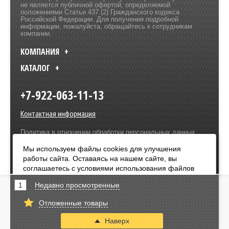
не является публичной офертой, определяемой
положениями Статьи 437 (2) Гражданского кодекса
Российской Федерации. Для получения подробной
информации, пожалуйста, обращайтесь к сотрудникам
компании.
КОМПАНИЯ
КАТАЛОГ
+7-922-063-11-13
Контактная информация
Политика в отношении обработки персональных данных
Разработка сайта –
Olive Design
Мы используем файлы cookies для улучшения
работы сайта. Оставаясь на нашем сайте, вы
Оплата:
соглашаетесь с условиями использования файлов
cookies. Чтобы ознакомиться с нашими Положениями
1
Недавно просмотренные
о конфиденциальности и об использовании файлов
cookie,
нажмите здесь
.
Отложенные товары
Я согласен
Наверх