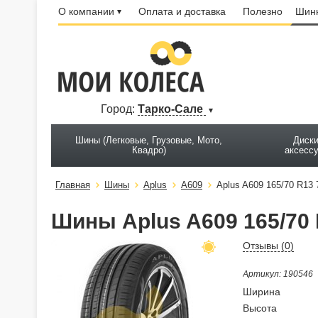
О компании
Оплата и доставка
Полезно
Шинн
Город:
Тарко-Сале
Шины (Легковые, Грузовые, Мото,
Диски
Квадро)
аксесс
Главная
Шины
Aplus
A609
Aplus A609 165/70 R13 
Шины Aplus A609 165/70 
Отзывы (
0
)
Артикул: 190546
Ширина
Высота