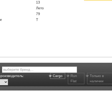
13
Лето
79
и
T
производитель:
Cargo
Run
Только в
Flat
наличии