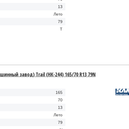
13
Лето
79
T
нный завод) Trail (НК-244) 165/70 R13 79N
165
70
13
Лето
79