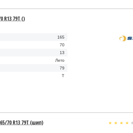
0 R13 79Т ()
165
70
13
Лето
79
Т
165/70 R13 79Т (шип)