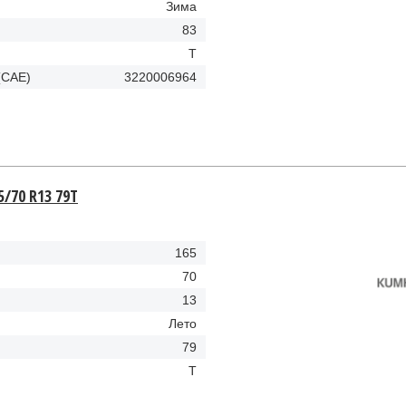
Зима
83
Т
(CAE)
3220006964
/70 R13 79T
165
70
13
Лето
79
T