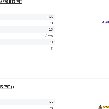
65/70 R13 79T
165
70
13
Лето
79
T
3 79T ()
165
70