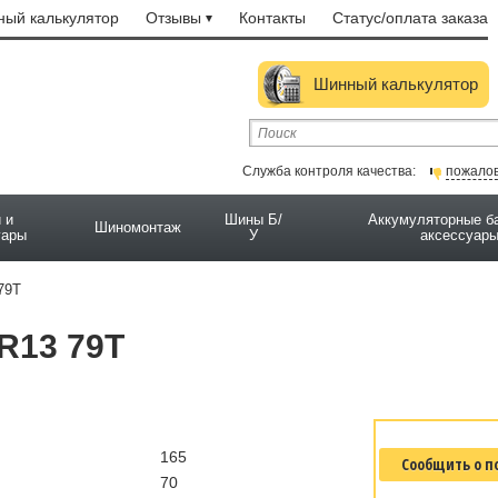
ый калькулятор
Отзывы
Контакты
Статус/оплата заказа
Шинный калькулятор
Служба контроля качества:
пожало
 и
Шины Б/
Аккумуляторные б
Шиномонтаж
уары
У
аксессуар
79T
R13 79T
165
Сообщить о п
70