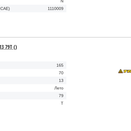
N
(CAE)
1110009
13 79T ()
165
70
13
Лето
79
T