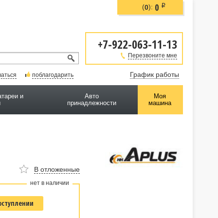
0
i
(
):
0
+7-922-063-11-13
Перезвоните мне
График работы
ваться
поблагодарить
атареи и
Авто
Моя
ы
принадлежности
машина
В отложенные
нет в наличии
оступлении