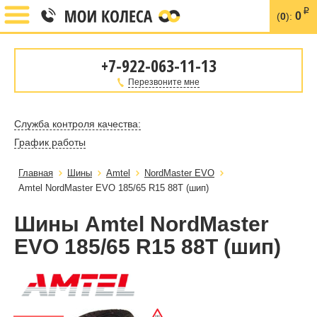
i
0
(
0
):
+7-922-063-11-13
Перезвоните мне
Служба контроля качества:
График работы
Главная
Шины
Amtel
NordMaster EVO
Amtel NordMaster EVO 185/65 R15 88T (шип)
Шины Amtel NordMaster
EVO 185/65 R15 88T (шип)