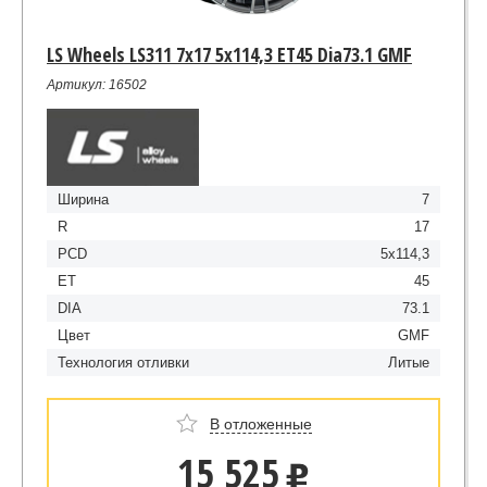
LS Wheels LS311 7x17 5x114,3 ET45 Dia73.1 GMF
Артикул: 16502
Ширина
7
R
17
PCD
5x114,3
ET
45
DIA
73.1
Цвет
GMF
Технология отливки
Литые
В отложенные
15 525
u