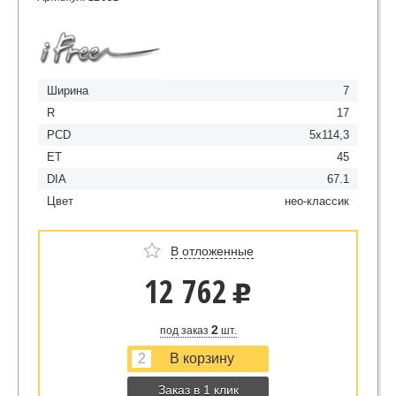
Ширина
7
R
17
PCD
5x114,3
ET
45
DIA
67.1
Цвет
нео-классик
В отложенные
12 762
u
2
под заказ
шт.
Заказ в 1 клик