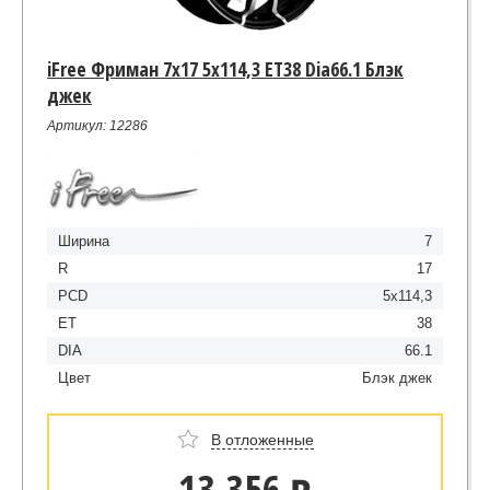
iFree Фриман 7x17 5x114,3 ET38 Dia66.1 Блэк
джек
Артикул: 12286
Ширина
7
R
17
PCD
5x114,3
ET
38
DIA
66.1
Цвет
Блэк джек
В отложенные
13 356