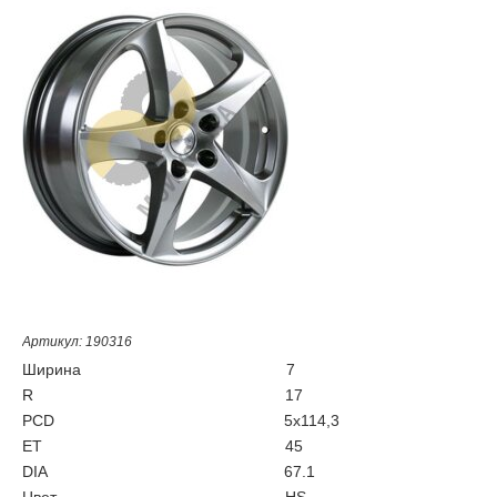
Артикул: 190316
Ширина
7
R
17
PCD
5x114,3
ET
45
DIA
67.1