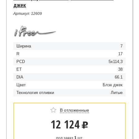
джек
Артикул: 12609
Ширина
7
R
17
PCD
5x114,3
ET
38
DIA
66.1
Цвет
Блэк джек
Технология отливки
Литые
В отложенные
12 124
u
1
под заказ
шт.