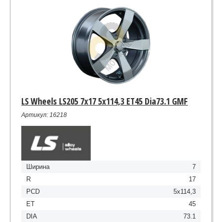
LS Wheels LS205 7x17 5x114,3 ET45 Dia73.1 GMF
Артикул: 16218
Ширина
7
R
17
PCD
5x114,3
ET
45
DIA
73.1