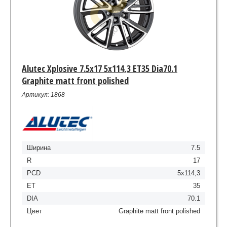
Alutec Xplosive 7.5x17 5x114,3 ET35 Dia70.1
Graphite matt front polished
Артикул: 1868
Ширина
7.5
R
17
PCD
5x114,3
ET
35
DIA
70.1
Цвет
Graphite matt front polished