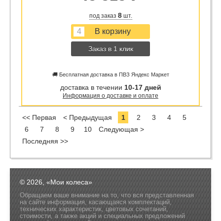
8
под заказ
шт.
Заказ в 1 клик
🚚 Бесплатная доставка в ПВЗ Яндекс Маркет
доставка в течении
10-17 дней
Информация о доставке и оплате
<< Первая
< Предыдущая
1
2
3
4
5
6
7
8
9
10
Следующая >
Последняя >>
© 2026, «Мои колеса»
Обращаем ваше внимание на то, что вся представленная
на сайте информация, касающаяся комплектаций,
технических характеристик, цветовых сочетаний,
стоимости, а также акций и специальных предложений