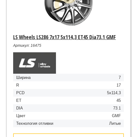
LS Wheels LS286 7x17 5x114,3 ET45 Dia73.1 GMF
Артикул: 16475
Ширина
7
R
17
PCD
5x114,3
ET
45
DIA
73.1
Цвет
GMF
Технология отливки
Литые