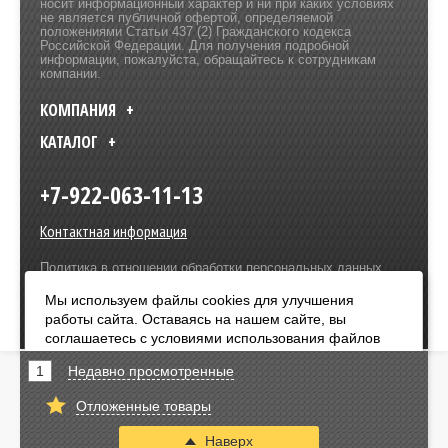
носит информационный характер и ни при каких условиях
не является публичной офертой, определяемой
положениями Статьи 437 (2) Гражданского кодекса
Российской Федерации. Для получения подробной
информации, пожалуйста, обращайтесь к сотрудникам
компании.
КОМПАНИЯ
КАТАЛОГ
+7-922-063-11-13
Контактная информация
Политика в отношении обработки персональных данных
Разработка сайта –
Olive Design
Мы используем файлы cookies для улучшения
работы сайта. Оставаясь на нашем сайте, вы
Оплата:
соглашаетесь с условиями использования файлов
cookies. Чтобы ознакомиться с нашими Положениями
1
Недавно просмотренные
о конфиденциальности и об использовании файлов
cookie,
нажмите здесь
.
Отложенные товары
Я согласен
Наверх