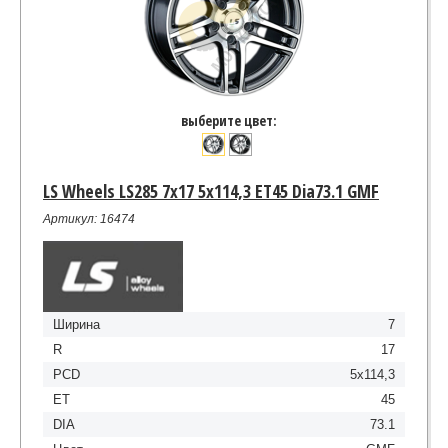
выберите цвет:
LS Wheels LS285 7x17 5x114,3 ET45 Dia73.1 GMF
Артикул: 16474
Ширина
7
R
17
PCD
5x114,3
ET
45
DIA
73.1