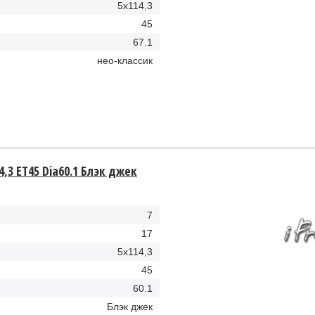
5x114,3
45
67.1
нео-классик
4,3 ET45 Dia60.1 Блэк джек
7
17
5x114,3
45
60.1
Блэк джек