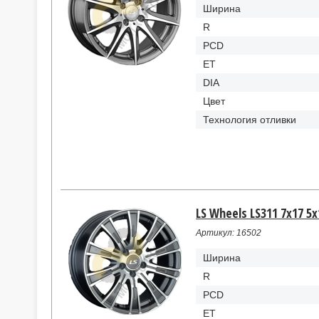
Ширина
R
PCD
ET
DIA
Цвет
Технология отливки
LS Wheels LS311 7x17 5x
Артикул: 16502
Ширина
R
PCD
ET