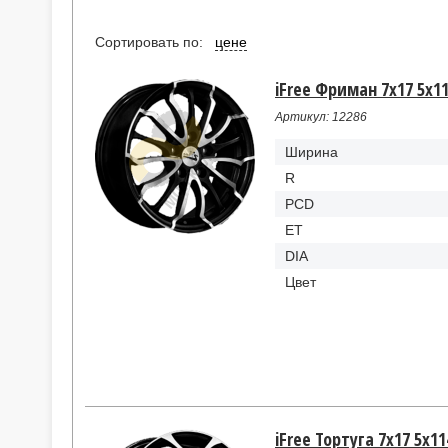
Сортировать по:
цене
iFree Фриман 7x17 5x11
Артикул: 12286
Ширина
R
PCD
ET
DIA
Цвет
iFree Тортуга 7x17 5x11