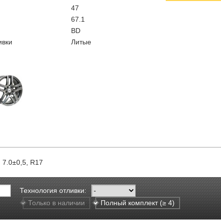
47
67.1
BD
ивки
Литые
 7.0±0,5, R17
Технология отливки:
Только в наличии
Полный комплект (≥ 4)