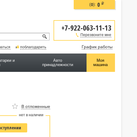
0
i
(
):
0
+7-922-063-11-13
Перезвоните мне
График работы
ваться
поблагодарить
атареи и
Авто
Моя
ы
принадлежности
машина
В отложенные
нет в наличии
оступлении