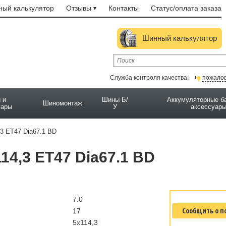
ый калькулятор
Отзывы
Контакты
Статус/оплата заказа
Шинный калькулятор
Служба контроля качества:
пожало
 и
Шины Б/
Аккумуляторные б
Шиномонтаж
уары
У
аксессуар
3 ET47 Dia67.1 BD
14,3 ET47 Dia67.1 BD
7.0
Сообщить о п
17
5x114,3