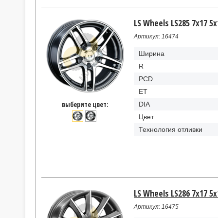
LS Wheels LS285 7x17 5x
Артикул: 16474
Ширина
R
PCD
ET
выберите цвет:
DIA
Цвет
Технология отливки
LS Wheels LS286 7x17 5x
Артикул: 16475