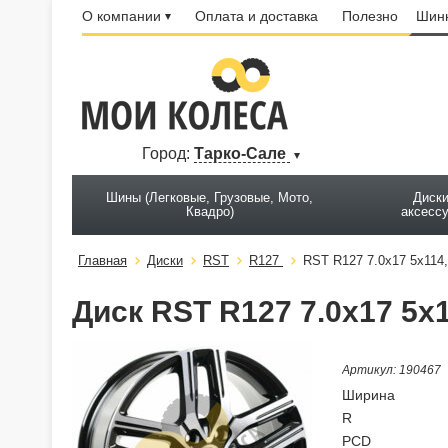
О компании
Оплата и доставка
Полезно
Шинн
Город:
Тарко-Сале
Шины (Легковые, Грузовые, Мото,
Диски
Квадро)
аксесс
Главная
Диски
RST
R127
RST R127 7.0x17 5x114,
Диск RST R127 7.0x17 5x1
Артикул: 190467
Ширина
R
PCD