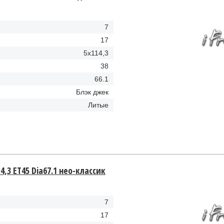
7
17
5x114,3
38
66.1
Блэк джек
Литые
4,3 ET45 Dia67.1 нео-классик
7
17