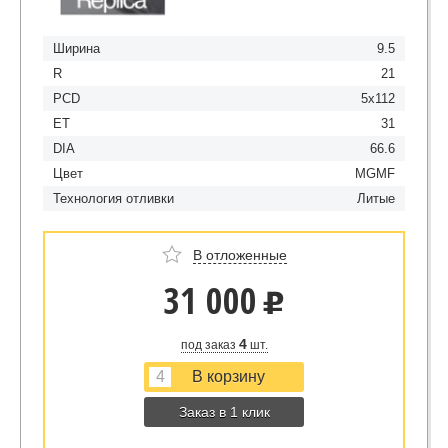
Ширина
9.5
R
21
PCD
5x112
ET
31
DIA
66.6
Цвет
MGMF
Технология отливки
Литые
В отложенные
31 000
u
4
под заказ
шт.
Заказ в 1 клик