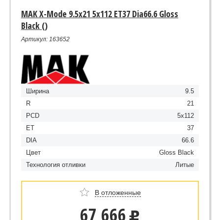
MAK X-Mode 9.5x21 5x112 ET37 Dia66.6 Gloss
Black ()
Артикул: 163652
Ширина
9.5
R
21
PCD
5x112
ET
37
DIA
66.6
Цвет
Gloss Black
Технология отливки
Литые
В отложенные
67 666
u