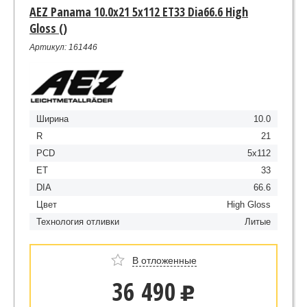
AEZ Panama 10.0x21 5x112 ET33 Dia66.6 High
Gloss ()
Артикул: 161446
Ширина
10.0
R
21
PCD
5x112
ET
33
DIA
66.6
Цвет
High Gloss
Технология отливки
Литые
В отложенные
36 490
u