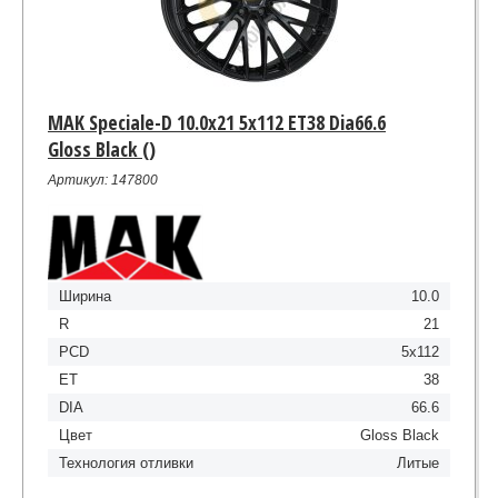
MAK Speciale-D 10.0x21 5x112 ET38 Dia66.6
Gloss Black ()
Артикул: 147800
Ширина
10.0
R
21
PCD
5x112
ET
38
DIA
66.6
Цвет
Gloss Black
Технология отливки
Литые