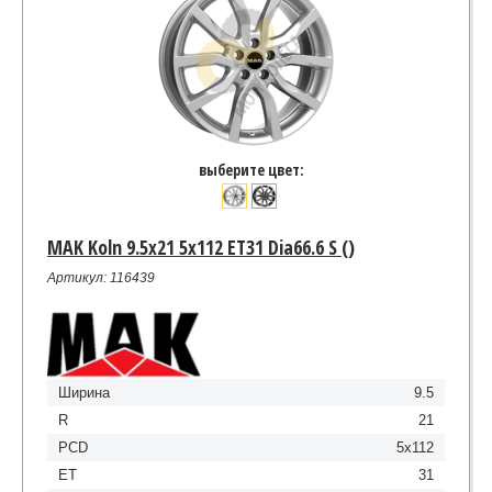
выберите цвет:
MAK Koln 9.5x21 5x112 ET31 Dia66.6 S ()
Артикул: 116439
Ширина
9.5
R
21
PCD
5x112
ET
31