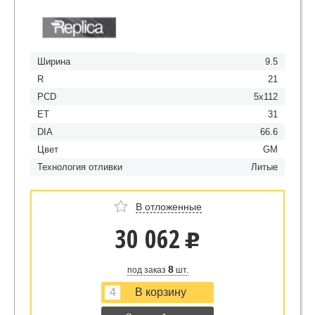
Ширина
9.5
R
21
PCD
5x112
ET
31
DIA
66.6
Цвет
GM
Технология отливки
Литые
В отложенные
30 062
u
8
под заказ
шт.