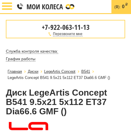
i
0
(
0
):
+7-922-063-11-13
Перезвоните мне
Служба контроля качества:
График работы
Главная
Диски
LegeArtis Concept
B541
LegeArtis Concept B541 9.5x21 5x112 ET37 Dia66.6 GMF ()
Диск LegeArtis Concept
B541 9.5x21 5x112 ET37
Dia66.6 GMF ()