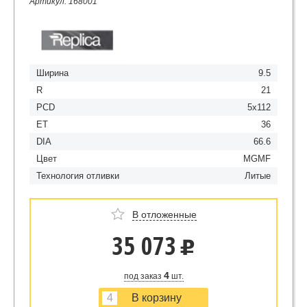
Артикул: 168001
Ширина
9.5
R
21
PCD
5x112
ET
36
DIA
66.6
Цвет
MGMF
Технология отливки
Литые
В отложенные
35 073
u
4
под заказ
шт.