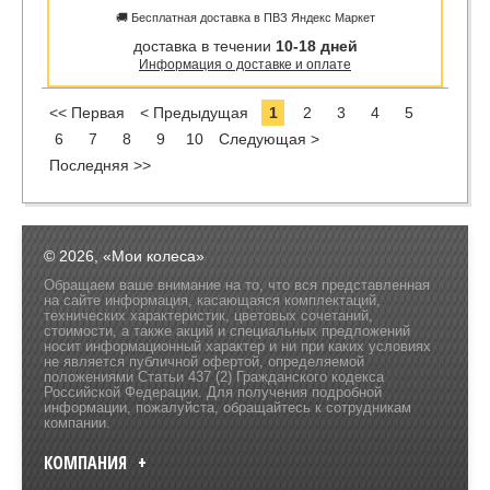
🚚 Бесплатная доставка в ПВЗ Яндекс Маркет
доставка в течении
10-18 дней
Информация о доставке и оплате
<< Первая
< Предыдущая
1
2
3
4
5
6
7
8
9
10
Следующая >
Последняя >>
© 2026, «Мои колеса»
Обращаем ваше внимание на то, что вся представленная
на сайте информация, касающаяся комплектаций,
технических характеристик, цветовых сочетаний,
стоимости, а также акций и специальных предложений
носит информационный характер и ни при каких условиях
не является публичной офертой, определяемой
положениями Статьи 437 (2) Гражданского кодекса
Российской Федерации. Для получения подробной
информации, пожалуйста, обращайтесь к сотрудникам
компании.
КОМПАНИЯ