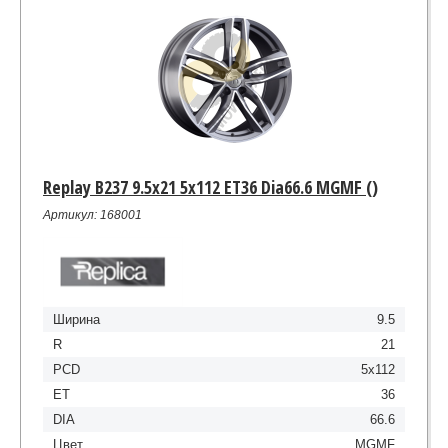
Replay B237 9.5x21 5x112 ET36 Dia66.6 MGMF ()
Артикул: 168001
Ширина
9.5
R
21
PCD
5x112
ET
36
DIA
66.6
Цвет
MGMF