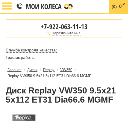
i
0
(
0
):
+7-922-063-11-13
Перезвоните мне
Служба контроля качества:
График работы
Главная
Диски
Replay
VW350
Replay VW350 9.5x21 5x112 ET31 Dia66.6 MGMF
Диск Replay VW350 9.5x21
5x112 ET31 Dia66.6 MGMF