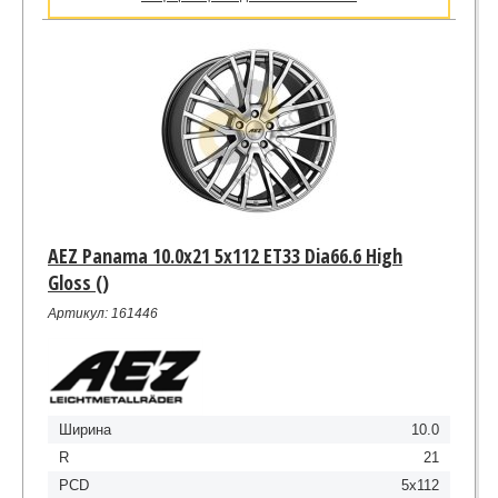
AEZ Panama 10.0x21 5x112 ET33 Dia66.6 High
Gloss ()
Артикул: 161446
Ширина
10.0
R
21
PCD
5x112