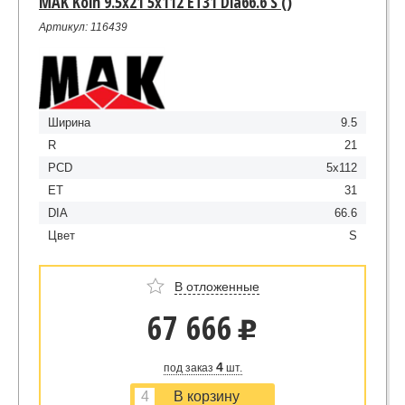
MAK Koln 9.5x21 5x112 ET31 Dia66.6 S ()
Артикул: 116439
Ширина
9.5
R
21
PCD
5x112
ET
31
DIA
66.6
Цвет
S
В отложенные
67 666
u
4
под заказ
шт.