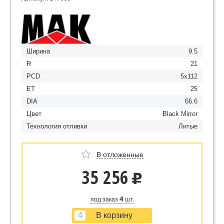
Ширина
9.5
R
21
PCD
5x112
ET
25
DIA
66.6
Цвет
Black Mirror
Технология отливки
Литые
В отложенные
35 256
u
4
под заказ
шт.