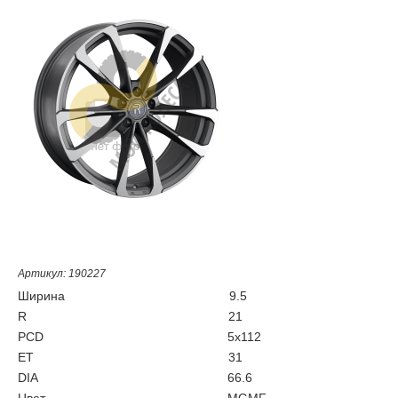
Артикул: 190227
Ширина
9.5
R
21
PCD
5x112
ET
31
DIA
66.6