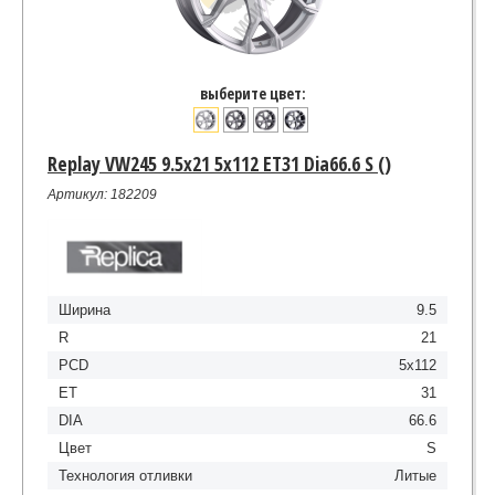
выберите цвет:
Replay VW245 9.5x21 5x112 ET31 Dia66.6 S ()
Артикул: 182209
Ширина
9.5
R
21
PCD
5x112
ET
31
DIA
66.6
Цвет
S
Технология отливки
Литые