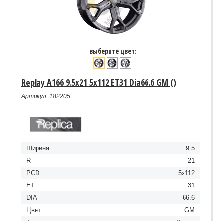
выберите цвет:
Replay A166 9.5x21 5x112 ET31 Dia66.6 GM ()
Артикул: 182205
Ширина
9.5
R
21
PCD
5x112
ET
31
DIA
66.6
Цвет
GM