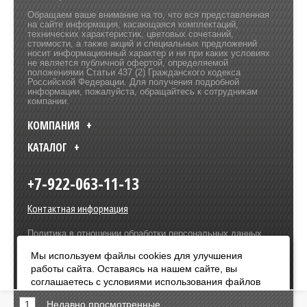
Обращаем ваше внимание на то, что вся представленная
на сайте информация, касающаяся комплектаций,
технических характеристик, цветовых сочетаний,
стоимости, а также акций и специальных предложений
носит информационный характер и ни при каких условиях
не является публичной офертой, определяемой
положениями Статьи 437 (2) Гражданского кодекса
Российской Федерации. Для получения подробной
информации, пожалуйста, обращайтесь к сотрудникам
компании.
КОМПАНИЯ
КАТАЛОГ
+7-922-063-11-13
Контактная информация
Политика в отношении обработки персональных данных
Разработка сайта –
Olive Design
Мы используем файлы cookies для улучшения
работы сайта. Оставаясь на нашем сайте, вы
Оплата:
соглашаетесь с условиями использования файлов
cookies. Чтобы ознакомиться с нашими Положениями
1
Недавно просмотренные