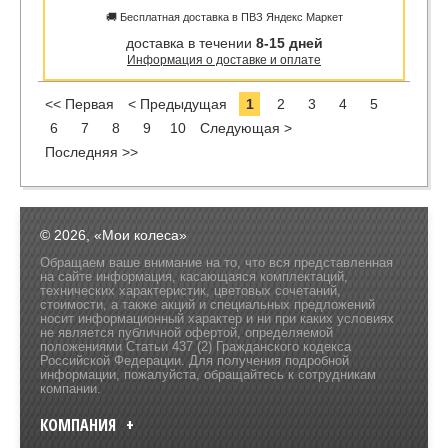
🚚 Бесплатная доставка в ПВЗ Яндекс Маркет
доставка в течении
8-15 дней
Информация о доставке и оплате
<< Первая
< Предыдущая
1
2
3
4
5
6
7
8
9
10
Следующая >
Последняя >>
© 2026, «Мои колеса»
Обращаем ваше внимание на то, что вся представленная
на сайте информация, касающаяся комплектаций,
технических характеристик, цветовых сочетаний,
стоимости, а также акций и специальных предложений
носит информационный характер и ни при каких условиях
не является публичной офертой, определяемой
положениями Статьи 437 (2) Гражданского кодекса
Российской Федерации. Для получения подробной
информации, пожалуйста, обращайтесь к сотрудникам
компании.
КОМПАНИЯ