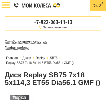
i
0
(
0
):
+7-922-063-11-13
Перезвоните мне
Служба контроля качества:
График работы
Главная
Диски
Replay
SB75
Replay SB75 7x18 5x114,3 ET55 Dia56.1 GMF ()
Диск Replay SB75 7x18
5x114,3 ET55 Dia56.1 GMF ()