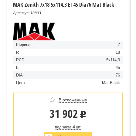
MAK Zenith 7x18 5x114,3 ET45 Dia76 Mat Black
Артикул: 18893
Ширина
7
R
18
PCD
5x114,3
ET
45
DIA
76
Цвет
Mat Black
В отложенные
31 902
u
4
под заказ
шт.