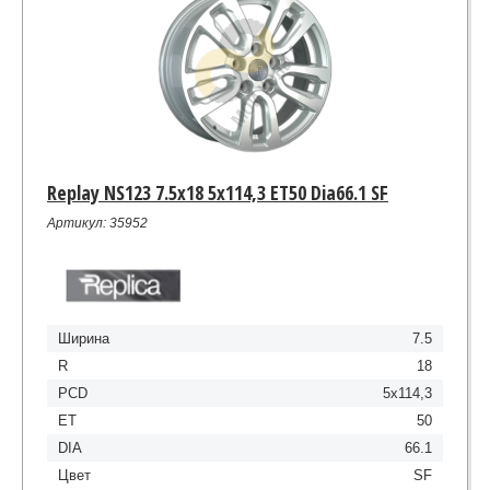
Replay NS123 7.5x18 5x114,3 ET50 Dia66.1 SF
Артикул: 35952
Ширина
7.5
R
18
PCD
5x114,3
ET
50
DIA
66.1
Цвет
SF