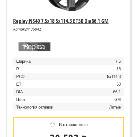
Replay NS40 7.5x18 5x114,3 ET50 Dia66.1 GM
Артикул: 36041
Ширина
7.5
R
18
PCD
5x114,3
ET
50
DIA
66.1
Цвет
GM
Технология отливки
Литые
В отложенные