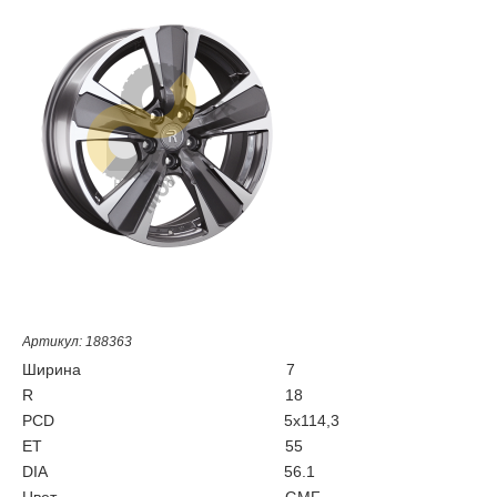
Артикул: 188363
Ширина
7
R
18
PCD
5x114,3
ET
55
DIA
56.1