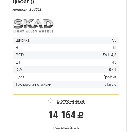
Графит ()
Артикул: 156611
Ширина
7.5
R
18
PCD
5x114,3
ET
45
DIA
67.1
Цвет
Графит
Технология отливки
Литые
В отложенные
14 164
u
2
под заказ
шт.