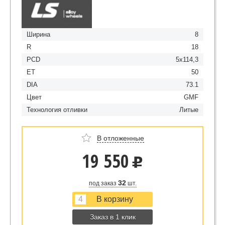
Ширина
8
R
18
PCD
5x114,3
ET
50
DIA
73.1
Цвет
GMF
Технология отливки
Литые
В отложенные
19 550
u
32
под заказ
шт.
Заказ в 1 клик