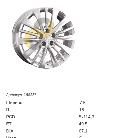
Артикул: 188356
Ширина
7.5
R
18
PCD
5x114,3
ET
49.5
DIA
67.1