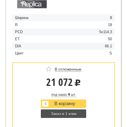
Ширина
8
R
18
PCD
5x114,3
ET
50
DIA
66.1
Цвет
S
В отложенные
21 072
u
4
под заказ
шт.
Заказ в 1 клик