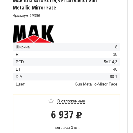
MAK Aria 8x18 5x114,3 ET40 Dia60.1 Gun
Metallic-Mirror Face
Артикул: 19359
Ширина
8
R
18
PCD
5x114,3
ET
40
DIA
60.1
Цвет
Gun Metallic-Mirror Face
В отложенные
6 937
u
1
под заказ
шт.