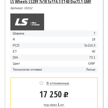
LS Wheels LS289 7x18 5x114,3 ET40 Dia73.1 GMF
Артикул: 16312
Ширина
7
R
18
PCD
5x114,3
ET
40
DIA
73.1
Цвет
GMF
Технология отливки
Литые
В отложенные
17 250
u
1
под заказ
шт.