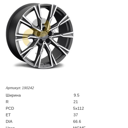
Артикул: 190242
Ширина
9.5
R
21
PCD
5x112
ET
37
DIA
66.6