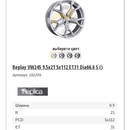
выберите цвет:
Replay VW245 9.5x21 5x112 ET31 Dia66.6 S ()
Артикул: 182209
Ширина
9.5
R
21
PCD
5x112
ET
31