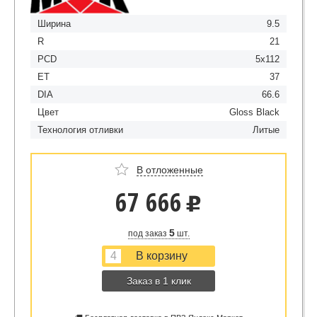
Ширина
9.5
R
21
PCD
5x112
ET
37
DIA
66.6
Цвет
Gloss Black
Технология отливки
Литые
В отложенные
67 666
u
5
под заказ
шт.
Заказ в 1 клик