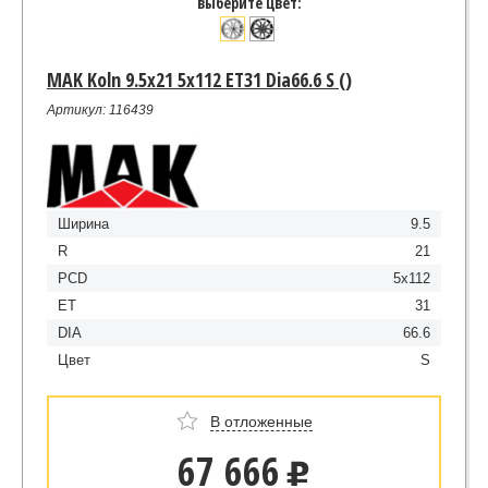
выберите цвет:
MAK Koln 9.5x21 5x112 ET31 Dia66.6 S ()
Артикул: 116439
Ширина
9.5
R
21
PCD
5x112
ET
31
DIA
66.6
Цвет
S
В отложенные
67 666
u