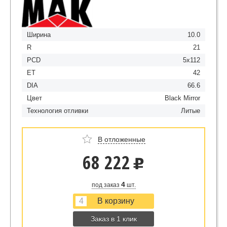
Ширина
10.0
R
21
PCD
5x112
ET
42
DIA
66.6
Цвет
Black Mirror
Технология отливки
Литые
В отложенные
68 222
u
4
под заказ
шт.
Заказ в 1 клик