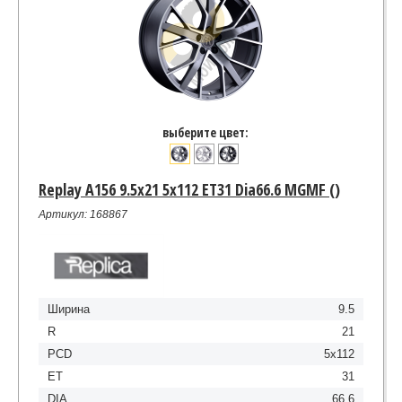
выберите цвет:
Replay A156 9.5x21 5x112 ET31 Dia66.6 MGMF ()
Артикул: 168867
Ширина
9.5
R
21
PCD
5x112
ET
31
DIA
66.6