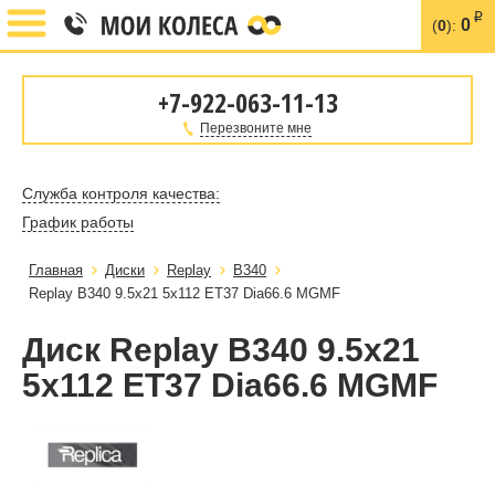
i
0
(
0
):
+7-922-063-11-13
Перезвоните мне
Служба контроля качества:
График работы
Главная
Диски
Replay
B340
Replay B340 9.5x21 5x112 ET37 Dia66.6 MGMF
Диск Replay B340 9.5x21
5x112 ET37 Dia66.6 MGMF