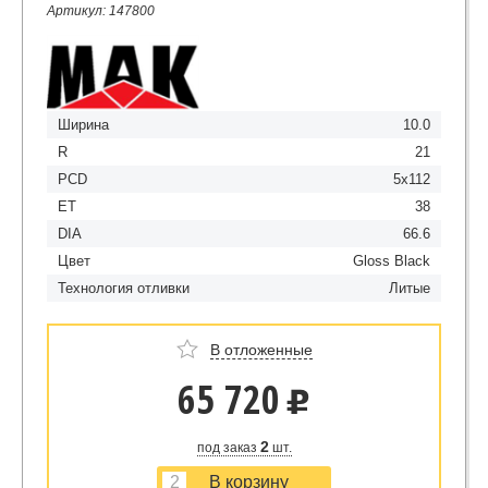
Артикул: 147800
Ширина
10.0
R
21
PCD
5x112
ET
38
DIA
66.6
Цвет
Gloss Black
Технология отливки
Литые
В отложенные
65 720
u
2
под заказ
шт.