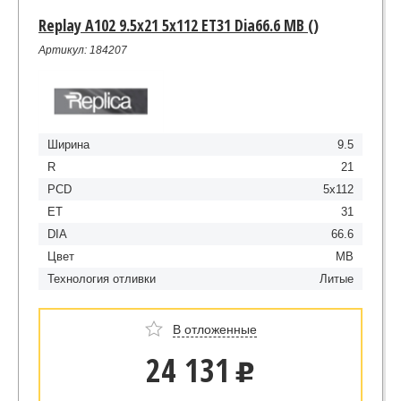
Replay A102 9.5x21 5x112 ET31 Dia66.6 MB ()
Артикул: 184207
Ширина
9.5
R
21
PCD
5x112
ET
31
DIA
66.6
Цвет
MB
Технология отливки
Литые
В отложенные
24 131
u