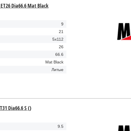
ET26 Dia66.6 Mat Black
9
21
5x112
26
66.6
Mat Black
Литые
31 Dia66.6 S ()
9.5