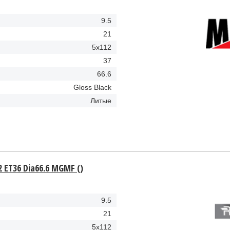
9.5
21
5x112
37
66.6
Gloss Black
Литые
2 ET36 Dia66.6 MGMF ()
9.5
21
5x112