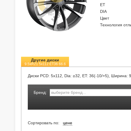
ET
DIA
Цвет
Технология отл
Другие диски
9.5xR21 5x112 ET36 66.6
Диски
PCD: 5x112, Dia: ≥32, ET: 36(-10/+5), Ширина: 
Бренд:
Сортировать по:
цене