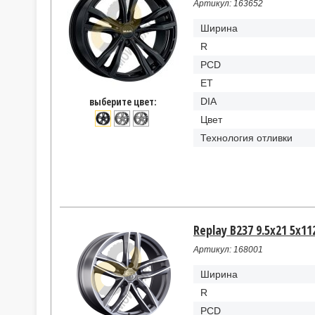
Артикул: 163652
Ширина
R
PCD
ET
выберите цвет:
DIA
Цвет
Технология отливки
Replay B237 9.5x21 5x11
Артикул: 168001
Ширина
R
PCD