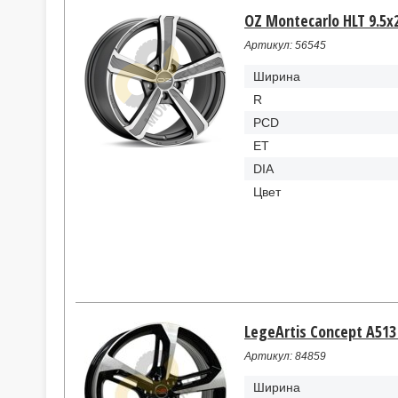
OZ Montecarlo HLT 9.5x
Артикул: 56545
Ширина
R
PCD
ET
DIA
Цвет
LegeArtis Concept A513 
Артикул: 84859
Ширина