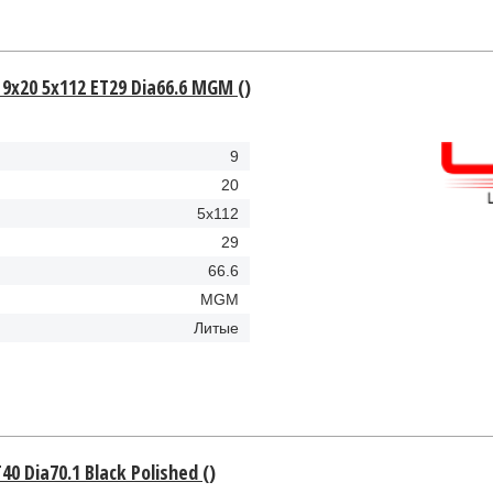
 9x20 5x112 ET29 Dia66.6 MGM ()
9
20
5x112
29
66.6
MGM
Литые
40 Dia70.1 Black Polished ()