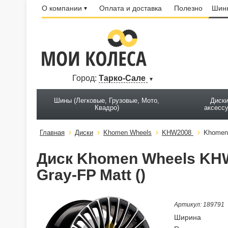
О компании
Оплата и доставка
Полезно
Шинн
Город:
Тарко-Сале
Шины (Легковые, Грузовые, Мото,
Диски
Квадро)
аксесс
Главная
Диски
Khomen Wheels
KHW2008
Khomen 
Диск Khomen Wheels KHW2
Gray-FP Matt ()
Артикул: 189791
Ширина