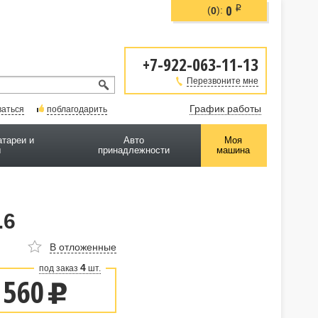
0
i
(
):
0
+7-922-063-11-13
Перезвоните мне
График работы
ваться
поблагодарить
атареи и
Авто
Моя
ы
принадлежности
машина
.6
В отложенные
4
под заказ
шт.
 560
u