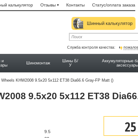
ый калькулятор
Отзывы
Контакты
Статус/оплата заказа
Шинный калькулятор
Служба контроля качества:
пожало
 и
Шины Б/
Аккумуляторные б
Шиномонтаж
уары
У
аксессуар
Wheels KHW2008 9.5x20 5x112 ET38 Dia66.6 Gray-FP Matt ()
008 9.5x20 5x112 ET38 Dia66
25
9.5