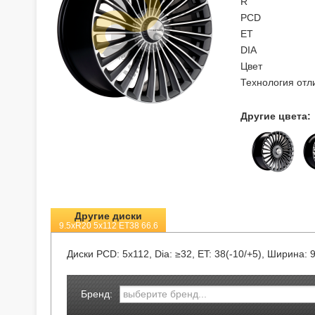
R
PCD
ET
DIA
Цвет
Технология отл
Другие цвета:
Другие диски
9.5xR20 5x112 ET38 66.6
Диски
PCD: 5x112, Dia: ≥32, ET: 38(-10/+5), Ширина: 
Бренд: