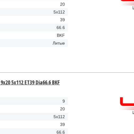
20
5x112
39
66.6
BKF
Литые
9x20 5x112 ET39 Dia66.6 BKF
9
20
5x112
39
66.6