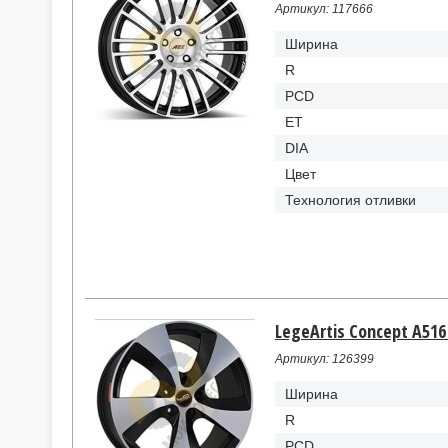
Артикул: 117666
Ширина
R
PCD
ET
DIA
Цвет
Технология отливки
LegeArtis Concept A516 
Артикул: 126399
Ширина
R
PCD