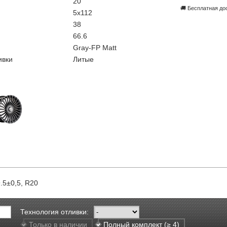
20
🚚 Бесплатная до
5x112
38
66.6
Gray-FP Matt
ивки
Литые
9.5±0,5, R20
Технология отливки:
Только в наличии
Полный комплект (≥ 4)