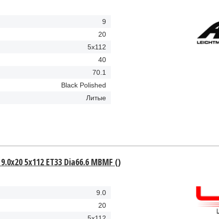
9
20
5x112
40
70.1
Black Polished
Литые
9.0x20 5x112 ET33 Dia66.6 MBMF ()
9.0
20
5x112