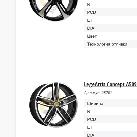
R
PCD
ET
DIA
Цвет
Технология отливки
LegeArtis Concept A509 
Артикул: 98207
Ширина
R
PCD
ET
DIA