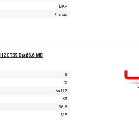
BKF
Литые
112 ET39 Dia66.6 MB
9
20
5x112
39
66.6
MB