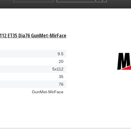
112 ET35 Dia76 GunMet-MirFace
9.5
20
5x112
35
76
GunMet-MirFace