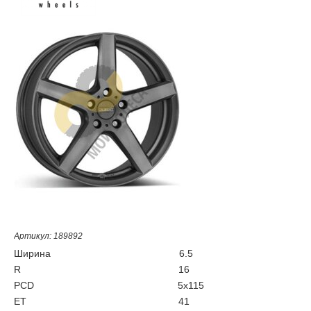
Артикул: 189892
Ширина
6.5
R
16
PCD
5x115
ET
41