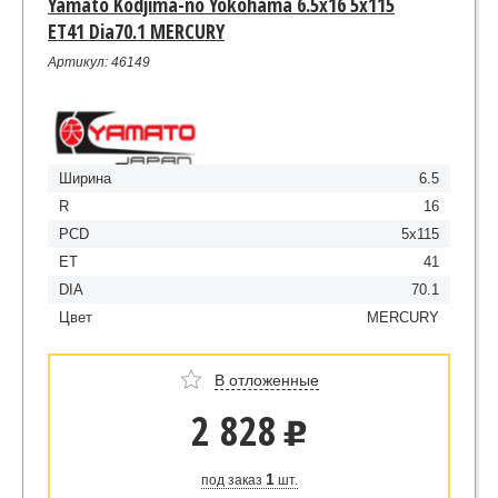
Yamato Kodjima-no Yokohama 6.5x16 5x115
ET41 Dia70.1 MERCURY
Артикул: 46149
Ширина
6.5
R
16
PCD
5x115
ET
41
DIA
70.1
Цвет
MERCURY
В отложенные
2 828
u
1
под заказ
шт.