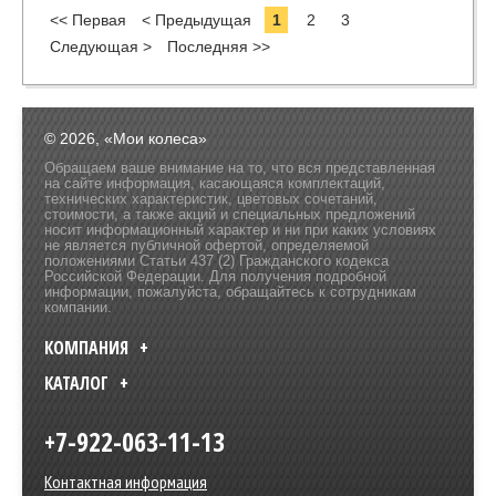
<< Первая
< Предыдущая
1
2
3
Следующая >
Последняя >>
© 2026, «Мои колеса»
Обращаем ваше внимание на то, что вся представленная
на сайте информация, касающаяся комплектаций,
технических характеристик, цветовых сочетаний,
стоимости, а также акций и специальных предложений
носит информационный характер и ни при каких условиях
не является публичной офертой, определяемой
положениями Статьи 437 (2) Гражданского кодекса
Российской Федерации. Для получения подробной
информации, пожалуйста, обращайтесь к сотрудникам
компании.
КОМПАНИЯ
КАТАЛОГ
+7-922-063-11-13
Контактная информация