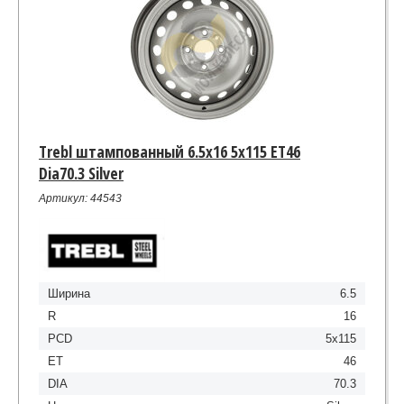
Trebl штампованный 6.5x16 5x115 ET46
Dia70.3 Silver
Артикул: 44543
Ширина
6.5
R
16
PCD
5x115
ET
46
DIA
70.3