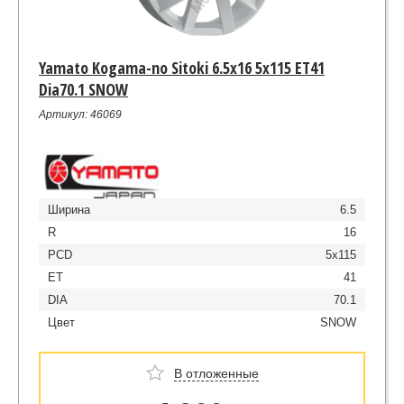
Yamato Kogama-no Sitoki 6.5x16 5x115 ET41
Dia70.1 SNOW
Артикул: 46069
Ширина
6.5
R
16
PCD
5x115
ET
41
DIA
70.1
Цвет
SNOW
В отложенные