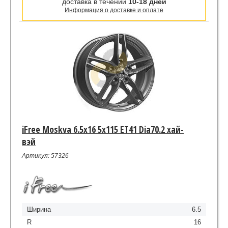
доставка в течении
10-18 дней
Информация о доставке и оплате
iFree Moskva 6.5x16 5x115 ET41 Dia70.2 хай-
вэй
Артикул: 57326
Ширина
6.5
R
16