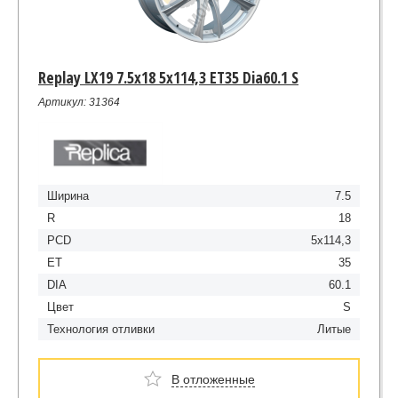
Replay LX19 7.5x18 5x114,3 ET35 Dia60.1 S
Артикул: 31364
Ширина
7.5
R
18
PCD
5x114,3
ET
35
DIA
60.1
Цвет
S
Технология отливки
Литые
В отложенные