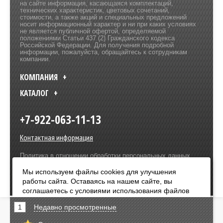
на сайте информация, касающаяся комплектаций,
технических характеристик, цветовых сочетаний,
стоимости, а также акций и специальных предложений
носит информационный характер и ни при каких условиях
не является публичной офертой, определяемой
положениями Статьи 437 (2) Гражданского кодекса
Российской Федерации. Для получения подробной
информации, пожалуйста, обращайтесь к сотрудникам
компании.
КОМПАНИЯ
КАТАЛОГ
+7-922-063-11-13
Контактная информация
Политика в отношении обработки персональных данных
Разработка сайта –
Olive Design
Мы используем файлы cookies для улучшения
работы сайта. Оставаясь на нашем сайте, вы
Оплата:
соглашаетесь с условиями использования файлов
cookies. Чтобы ознакомиться с нашими Положениями
1
Недавно просмотренные
о конфиденциальности и об использовании файлов
cookie,
нажмите здесь
.