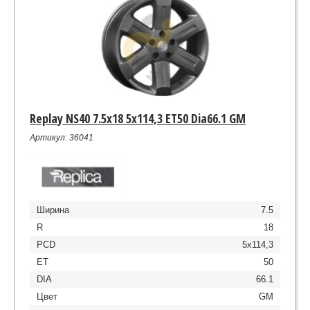
Replay NS40 7.5x18 5x114,3 ET50 Dia66.1 GM
Артикул: 36041
Ширина
7.5
R
18
PCD
5x114,3
ET
50
DIA
66.1
Цвет
GM