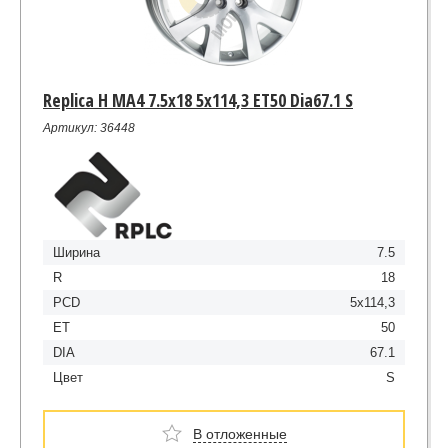
Replica H MA4 7.5x18 5x114,3 ET50 Dia67.1 S
Артикул: 36448
Ширина
7.5
R
18
PCD
5x114,3
ET
50
DIA
67.1
Цвет
S
В отложенные