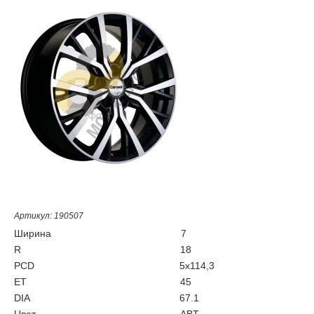
Артикул: 190507
Ширина
7
R
18
PCD
5x114,3
ET
45
DIA
67.1