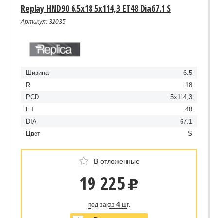
Replay HND90 6.5x18 5x114,3 ET48 Dia67.1 S
Артикул: 32035
Ширина
6.5
R
18
PCD
5x114,3
ET
48
DIA
67.1
Цвет
S
В отложенные
19 225
u
4
под заказ
шт.